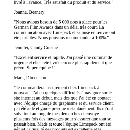
livré à l'avance. Très satisfait du produit et du service."
pizzeria, remplissant ainsi une double fonction.
Joanna, Beanery
Idéal pour les plats à emporter : Sacs à hamburgers
imprimés personnalisés
"Nous avions besoin de 5 000 pots à glace pour les
German Film Awards dans un délai très court. La
communication avec Limepack et sa mise en œuvre ont
Les sacs à hamburgers imprimés sont un excellent ajout à la gamme
été parfaites. Nous pouvons recommander à 100%."
d'emballages d'une pizzeria, et leur aspect pratique en est la
principale raison.
Jennifer, Candy Cuisine
Ils sont ouverts des deux côtés, ce qui permet aux clients d'accéder
"Excellent service et rapide. J'ai passé une commande
facilement à leur repas lorsqu'ils sont en déplacement. Que ce soit un
urgente et elle a été livrée encore plus rapidement que
hamburger juteux, un pita kebab savoureux ou une autre friandise à
prévu. Super equipe !"
emporter, ces sacs constituent une solution pratique.
Mark, Dimension
Votre logo, votre slogan ou tout autre motif de votre choix peut être
imprimé sur ces sacs. Ainsi, vos clients ne transportent pas
"Je commanderai assurément chez Limepack à
seulement de la nourriture lorsqu'ils repartent avec leur repas à
nouveau. J’ai eu quelques difficultés à naviguer sur le
emporter, ils transportent également votre marque.
site internet au début, mais dès que j’ai été en contact
avec l’équipe chargé du graphisme et du service client,
Lors de leurs déplacements, votre design unique et accrocheur
j’ai été aidé et guidé presque instantanément. Ils m’ont
attirera l'attention des passants, augmentant ainsi la visibilité de votre
suivi tout au long de mes démarches et envoyé
marque.
plusieurs fois des messages pour s’assurer que tout se
passait bien. Mads et toute l’équipe Limepack ont été
Sacs à emporter personnalisés : Votre Marque, Votre
génial, la qualité des produits est excellente et la