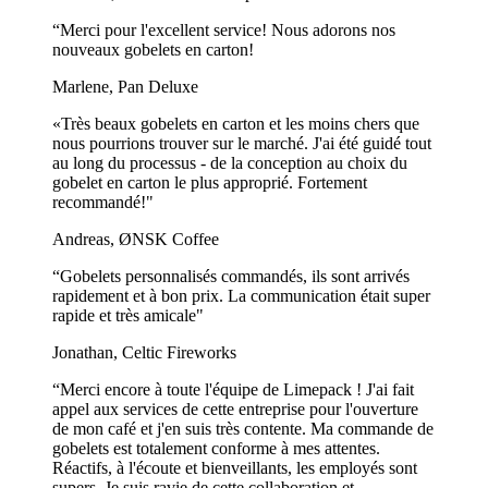
l'environnement
“Merci pour l'excellent service! Nous adorons nos
nouveaux gobelets en carton!
Outre leur aspect pratique, ces serviettes sont également un choix
écologique. Elles sont fabriquées à partir de fibres vierges, ce qui est
Marlene, Pan Deluxe
bon pour l'environnement.
«Très beaux gobelets en carton et les moins chers que
Cela signifie qu'elles sont produites sans utiliser de produits
nous pourrions trouver sur le marché. J'ai été guidé tout
chimiques ou de procédés nocifs, ce qui les rend plus sûres pour vos
au long du processus - de la conception au choix du
clients et pour la planète.
gobelet en carton le plus approprié. Fortement
recommandé!"
Vos clients apprécieront certainement le double avantage de la
propreté et de la durabilité que ces serviettes offrent, ce qui
Andreas, ØNSK Coffee
améliorera leur expérience gastronomique globale et renforcera la
perception de votre marque en termes de responsabilité
“Gobelets personnalisés commandés, ils sont arrivés
environnementale.
rapidement et à bon prix. La communication était super
rapide et très amicale"
Papier sulfurisé personnalisé : L'option parfaite
Jonathan, Celtic Fireworks
pour vos pizzas et délices!
“Merci encore à toute l'équipe de Limepack ! J'ai fait
Le papier ingraissable imprimé sur mesure est une autre solution
appel aux services de cette entreprise pour l'ouverture
d'emballage essentielle pour les pizzerias. Il peut être utilisé de
de mon café et j'en suis très contente. Ma commande de
nombreuses façons, par exemple pour présenter des tranches de
gobelets est totalement conforme à mes attentes.
pizza individuelles ou des pizzas entières, pour garnir des boîtes à
Réactifs, à l'écoute et bienveillants, les employés sont
pizza ou même pour servir de doublure à vos délicieuses frites.
supers. Je suis ravie de cette collaboration et