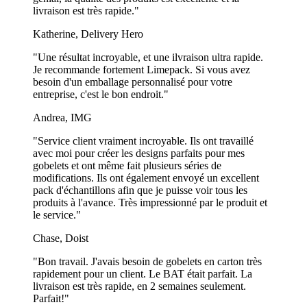
Signature !
livraison est très rapide."
Les sacs en papier à emporter portant votre marque sont plus qu'une
Katherine, Delivery Hero
simple solution d'emballage - ils sont un élément essentiel de
"Une résultat incroyable, et une ilvraison ultra rapide.
l'expérience du repas.
Je recommande fortement Limepack. Si vous avez
Ils servent de panneau d'affichage mobile pour votre marque,
besoin d'un emballage personnalisé pour votre
assurant sa visibilité à tous ceux qui les voient. Avec votre logo bien
entreprise, c'est le bon endroit."
en évidence, ces sacs deviennent une véritable publicité ambulante,
Andrea, IMG
véhiculant votre marque partout.
"Service client vraiment incroyable. Ils ont travaillé
L'un des principaux avantages de ces sacs est leur polyvalence. Qu'il
avec moi pour créer les designs parfaits pour mes
s'agisse d'une pizza, d'un hamburger ou d'une salade, ces sacs
gobelets et ont même fait plusieurs séries de
peuvent accueillir tout type de repas. Ils sont conçus pour garantir
modifications. Ils ont également envoyé un excellent
que vos aliments restent frais et appétissants, améliorant ainsi
pack d'échantillons afin que je puisse voir tous les
l'expérience globale du client.
produits à l'avance. Très impressionné par le produit et
Les possibilités de personnalisation de ces sacs sont pratiquement
le service."
infinies. Vous pouvez choisir entre du papier kraft ou du papier
Chase, Doist
blanc, et faire imprimer une ou deux couleurs au recto et/ou au
verso.
"Bon travail. J'avais besoin de gobelets en carton très
rapidement pour un client. Le BAT était parfait. La
Cette flexibilité vous permet de concevoir un sac qui représente
livraison est très rapide, en 2 semaines seulement.
parfaitement votre marque et qui trouve un écho auprès de vos
Parfait!"
clients. Vous pouvez opter pour un design minimaliste avec