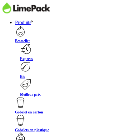
Produits
Bestseller
Express
Bio
Meilleur prix
Gobelet en carton
Gobelets en plastique