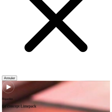
Annuler
Regardez
Le concept Limepack