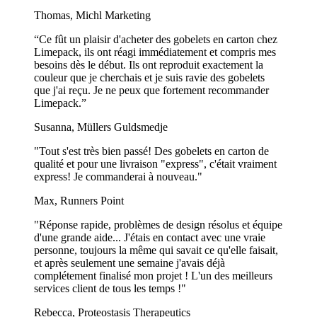
uniquement votre logo, ou faire preuve de créativité avec des motifs,
Thomas, Michl Marketing
des illustrations et des slogans accrocheurs.
“Ce fût un plaisir d'acheter des gobelets en carton chez
Améliorez l'expérience culinaire de vos clients avec
Limepack, ils ont réagi immédiatement et compris mes
des serviettes de table personnalisées
besoins dès le début. Ils ont reproduit exactement la
couleur que je cherchais et je suis ravie des gobelets
Les serviettes de table personnalisées ne sont pas seulement un ajout
que j'ai reçu. Je ne peux que fortement recommander
à votre pizzeria, mais elles contribuent également à améliorer
Limepack.”
l'expérience gastronomique. Elles sont pratiques et ajoutent une
touche de sophistication et d'exclusivité à votre établissement.
Susanna, Müllers Guldsmedje
Avec le logo de votre marque ou des éléments de design imprimés
"Tout s'est très bien passé! Des gobelets en carton de
dessus, elles sont un moyen subtil mais efficace de promouvoir votre
qualité et pour une livraison "express", c'était vraiment
marque.
express! Je commanderai à nouveau."
Leur grande capacité d'absorption en fait l'accessoire idéal pour faire
Max, Runners Point
face aux petits dégâts inévitables et pour nettoyer après avoir
"Réponse rapide, problèmes de design résolus et équipe
dégusté un délicieux festin de pizzas.
d'une grande aide... J'étais en contact avec une vraie
Cette capacité d'absorption en fait un élément essentiel de
personne, toujours la même qui savait ce qu'elle faisait,
l'expérience gastronomique, car elle permet à vos clients de savourer
et après seulement une semaine j'avais déjà
leur repas sans se soucier de se salir les mains. Les clients
complétement finalisé mon projet ! L'un des meilleurs
apprécieront certainement le fait de pouvoir se nettoyer les mains.
services client de tous les temps !"
Rebecca, Proteostasis Therapeutics
Adoptez une attitude respectueuse de