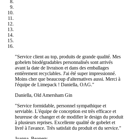
Oui, nos sacs papier à fond plat peuvent être entièrement
personnalisés avec le logo et la maquette de votre marque en
utilisant les couleurs Pantone. Vous pouvez choisir entre le papier
kraft brun ou le papier blanc pour un aspect naturel ou éclatant.
Comment les sacs en papier à fond plat se
comparent-ils aux sacs en papier ordinaires ?
Les sacs papier en fond plat offrent une plus grande stabilité que les
"Service client au top, produits de grande qualité. Mes
sacs papier ordinaires, ce qui les rend idéaux pour contenir des
gobelets biodégradables personnalisés sont arrivés
aliments plus lourds ou plusieurs récipients. Leur base structurée
avant la date de livraison et dans des emballages
permet aux sacs de se tenir debout facilement et d'offrir un meilleur
entièrement recyclables. J'ai été super impressionné.
soutien.
Moins cher que beaucoup d'alternatives aussi. Merci à
l'équipe de Limepack ! Daniella, OAG."
Quels sont les aliments qui conviennent le mieux aux
sacs papier en fond plat ?
Daniella, Old Amersham Gin
"Service formidable, personnel sympathique et
Ces sacs sont idéaux pour la restauration rapide, comme les
serviable. L'équipe de conception est très efficace et
hamburgers, les sandwiches, les wraps et les produits de
heureuse de changer et de modifier le design du produit
boulangerie. Leur conception robuste les rend particulièrement utiles
à plusieurs reprises. Excellente qualité de gobelet et
pour les aliments qui ont besoin d'un emballage sûr lors de la
livré à l'avance. Très satisfait du produit et du service."
livraison ou de la vente à emporter.
Joanna, Beanery