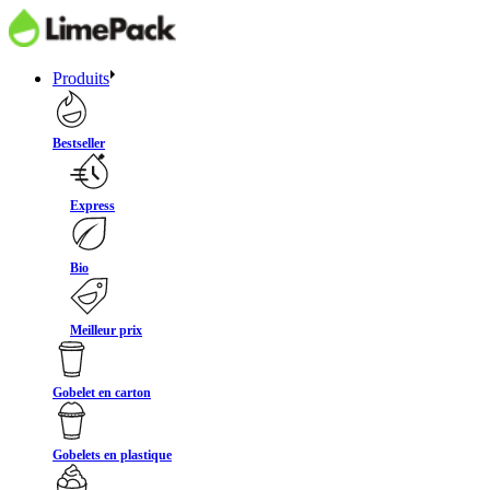
Produits
Bestseller
Express
Bio
Meilleur prix
Gobelet en carton
Gobelets en plastique