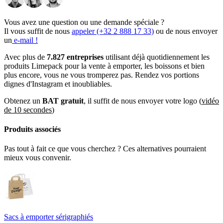
Plusieurs tailles disponibles
– Flexibilité pour tous les types
de commandes.
Vous avez une question ou une demande spéciale ?
Il vous suffit de nous
appeler (+32 2 888 17 33)
ou de nous envoyer
Que vous dirigiez un food truck, une boulangerie ou un restaurant
un
e-mail !
rapide, nos sacs sans poignées sont bien plus que des emballages :
ils sont une extension fiable de votre marque. Faites bonne
Avec plus de
7.827 entreprises
utilisant déjà quotidiennement les
impression à chaque commande et laissez votre emballage parler
produits Limepack pour la vente à emporter, les boissons et bien
pour votre entreprise.
plus encore, vous ne vous tromperez pas. Rendez vos portions
dignes d'Instagram et inoubliables.
Découvrez nos
sacs en papier avec logo
et transformez chaque sac
en une opportunité de communication pour que vos clients
Obtenez un
BAT gratuit
, il suffit de nous envoyer votre logo (
vidéo
emmènent votre marque partout.
de 10 secondes
)
Produits associés
Pas tout à fait ce que vous cherchez ? Ces alternatives pourraient
Des centaines d'entreprises de
mieux vous convenir.
restauration rapide font confiance à ces
sacs - Faites partie de l'aventure ! 🏆
Nos sacs papier en fond plat sans poignées sont le choix privilégié
Sacs à emporter sérigraphiés
d'un large éventail d'établissements de restauration rapide, de