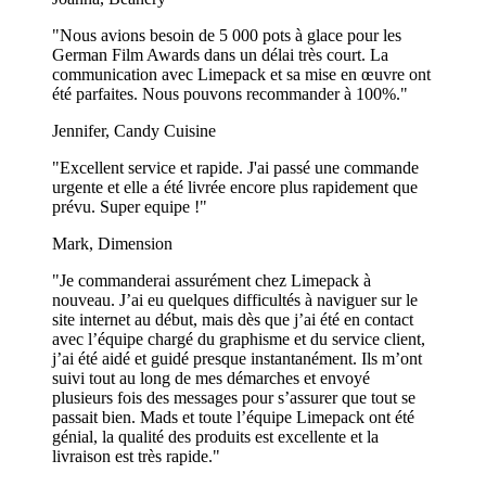
Les sacs papier en fond à plat existent-ils en
différentes tailles ?
"Nous avions besoin de 5 000 pots à glace pour les
German Film Awards dans un délai très court. La
communication avec Limepack et sa mise en œuvre ont
Oui, nous proposons des sacs papier en fond plat dans différentes
été parfaites. Nous pouvons recommander à 100%."
tailles pour répondre à différents types de commandes, qu'il s'agisse
de petits articles individuels ou de repas collectifs plus importants.
Jennifer, Candy Cuisine
Montre plus...
"Excellent service et rapide. J'ai passé une commande
urgente et elle a été livrée encore plus rapidement que
prévu. Super equipe !"
Mark, Dimension
"Je commanderai assurément chez Limepack à
nouveau. J’ai eu quelques difficultés à naviguer sur le
site internet au début, mais dès que j’ai été en contact
avec l’équipe chargé du graphisme et du service client,
j’ai été aidé et guidé presque instantanément. Ils m’ont
suivi tout au long de mes démarches et envoyé
plusieurs fois des messages pour s’assurer que tout se
passait bien. Mads et toute l’équipe Limepack ont été
génial, la qualité des produits est excellente et la
livraison est très rapide."