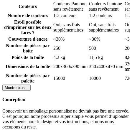
Couleurs Pantone
Couleurs Pantone
Cou
Couleurs
sans revêtement
sans revêtement
san
La conception du fond en blocs empêche également les sacs de
basculer, ce qui permet de conserver vos repas intacts pendant le
Nombre de couleurs
1-2 couleurs
1-2 couleurs
1-2
transport. Que vous serviez des plats chauds ou des pâtisseries
Est-il possible
Oui, sans frais
Oui, sans frais
Oui,
fraîches, ces sacs maintiennent tout en place, offrant une option
d'imprimer sur les deux
supplémentaires
supplémentaires
sup
d'emballage fiable et pratique pour tous les types de produits
faces ?
alimentaires.
Couverture d'encre
~30%
~30%
~3
Nombre de pièces par
250
500
200
boîte
Poids de la boîte
4,2 kg
11,5 kg
8,8
Personnalisation flexible et marquage
330
Dimensions de la boîte
200x360x390 mm
350x400x470 mm
mm
unique pour les sacs en papier à fond plat
Nombre de pièces par
15000
10000
720
🎨
palette
Montre plus...
Nos sacs en papier à fond en bloc sans poignées offrent des options
de personnalisation flexibles qui vous permettent de représenter
Conception
votre marque exactement comme vous le souhaitez. Vous pouvez
choisir entre le brun kraft pour un aspect naturel et rustique ou le
Concevoir un emballage personnalisé ne devrait pas être une corvée.
papier blanc pour un design plus vibrant et coloré. Grâce à
C'est pourquoi notre processus super simple vous permet d’uploader
l'impression Pantone, vous pouvez imprimer votre logo ou votre
vos éléments pour le design et vos instructions, et nous nous
maquette sur une ou deux faces du sac, en deux couleurs maximum,
occupons du reste.
pour que votre marque se démarque.