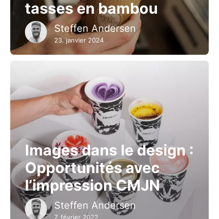
tasses en bambou
Steffen Andersen
23. janvier 2024
Images dans le design :
Opportunités avec
l’impression CMJN
Steffen Andersen
7. février 2022