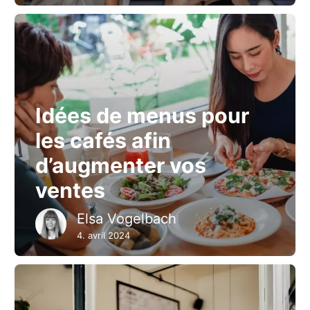
Idées de menus pour
les cafés afin
d’augmenter vos
ventes
Elsa Vogelbach
4. avril 2024