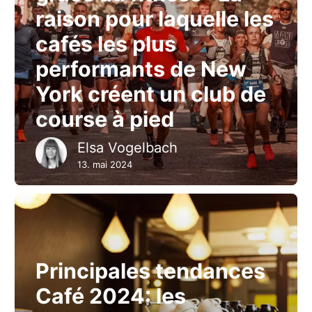
raison pour laquelle les
cafés les plus
performants de New
York créent un club de
course à pied
Elsa Vogelbach
13. mai 2024
Principales tendances
Café 2024: les