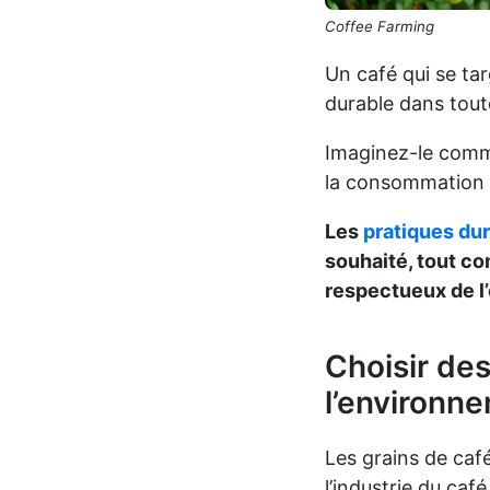
Coffee Farming
Un café qui se ta
durable dans toute
Imaginez-le comme 
la consommation é
Les
pratiques dur
souhaité, tout co
respectueux de l
Choisir de
l’environn
Les grains de caf
l’industrie du café