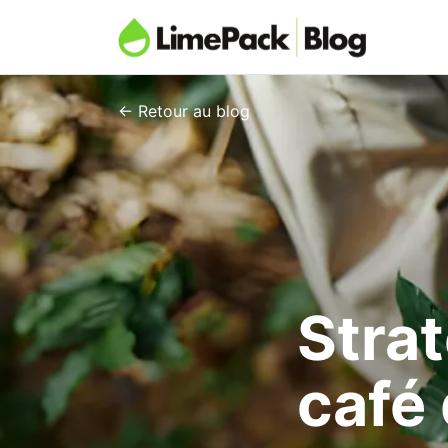
← Retour au blog
Strat
café