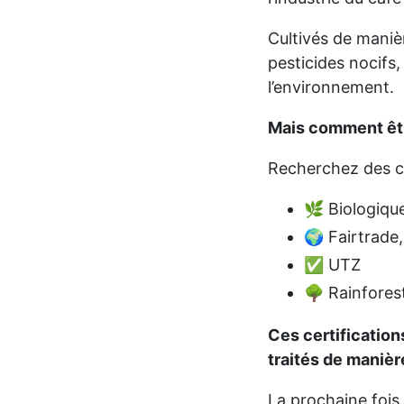
Cultivés de maniè
pesticides nocifs,
l’environnement.
Mais comment être
Recherchez des cer
🌿 Biologiqu
🌍 Fairtrade,
✅ UTZ
🌳 Rainforest
Ces certification
traités de manièr
La prochaine fois