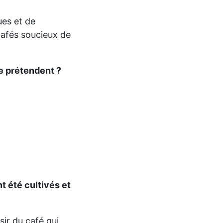
ues et de
 cafés soucieux de
e prétendent ?
t été cultivés et
ir du café qui