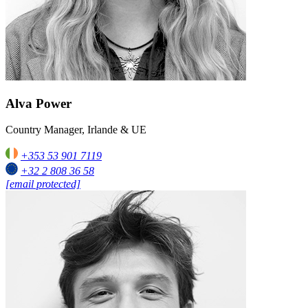
Alva Power
Country Manager, Irlande & UE
+353 53 901 7119
+32 2 808 36 58
[email protected]