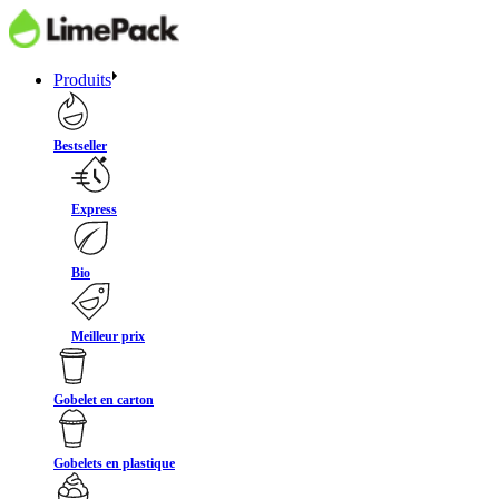
Produits
Bestseller
Express
Bio
Meilleur prix
Gobelet en carton
Gobelets en plastique