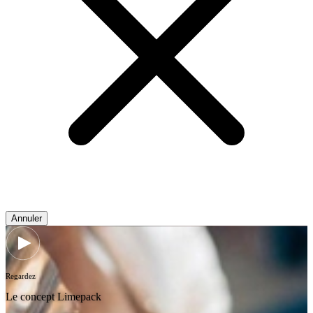
Annuler
Regardez
Le concept Limepack