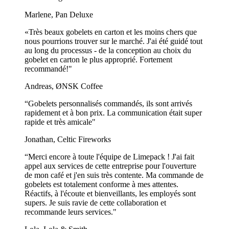
donner la priorité à la durabilité. Avec une impression en
couleurs illimitées et disponible en finition mate ou brillante,
Marlene, Pan Deluxe
les gobelets BIO offrent les mêmes quantités minimales de
«Très beaux gobelets en carton et les moins chers que
commande bas et la même livraison en 4 semaines que nos
nous pourrions trouver sur le marché. J'ai été guidé tout
gobelets standards.
au long du processus - de la conception au choix du
gobelet en carton le plus approprié. Fortement
Gobelets en carton express
recommandé!"
Vous avez besoin de gobelets personnalisés rapidement ? Nos
Andreas, ØNSK Coffee
gobelets en carton express sont livrés en 8 à 9 jours ouvrables.
Ils sont disponibles dans une plus large gamme de tailles, y
“Gobelets personnalisés commandés, ils sont arrivés
compris 550 ml pour les boissons plus importantes, avec une
rapidement et à bon prix. La communication était super
impression en couleurs illimitées et des options bio
rapide et très amicale"
disponibles. Ils sont parfaits pour les événements de dernière
minute ou lorsque vous devez vous réapprovisionner
Jonathan, Celtic Fireworks
rapidement.
“Merci encore à toute l'équipe de Limepack ! J'ai fait
Gobelets en carton avec feuille d'aluminium
appel aux services de cette entreprise pour l'ouverture
de mon café et j'en suis très contente. Ma commande de
chaude
gobelets est totalement conforme à mes attentes.
Réactifs, à l'écoute et bienveillants, les employés sont
Pour ceux qui souhaitent ajouter une touche luxueuse et haut
supers. Je suis ravie de cette collaboration et
de gamme, nos gobelets en carton thermoformé sont la
recommande leurs services."
solution idéale. Avec l'impression ou le gaufrage à chaud, ces
gobelets sont idéaux pour les événements spéciaux ou pour