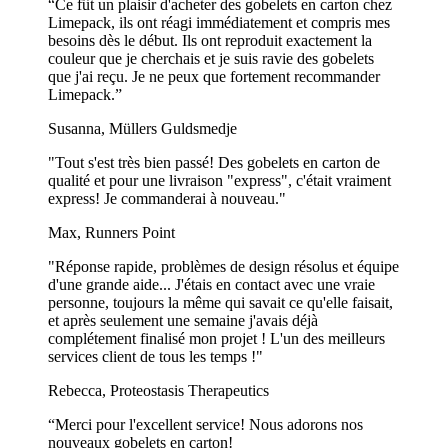
“Ce fût un plaisir d'acheter des gobelets en carton chez
Limepack, ils ont réagi immédiatement et compris mes
Chez Limepack, vous n'obtenez pas seulement un gobelet en carton,
besoins dès le début. Ils ont reproduit exactement la
vous mettez en valeur votre marque en offrant des gobelets en carton
couleur que je cherchais et je suis ravie des gobelets
personnalisés de haute qualité. Nos gobelets en carton sont
que j'ai reçu. Je ne peux que fortement recommander
disponibles en différentes variantes, que vous recherchiez une
Limepack.”
livraison rapide, des options écologiques ou une finition plus haut de
gamme :
Susanna, Müllers Guldsmedje
Gobelets en carton standard (simple et double
"Tout s'est très bien passé! Des gobelets en carton de
paroi)
qualité et pour une livraison "express", c'était vraiment
express! Je commanderai à nouveau."
Notre best-seller, idéal pour la plupart des entreprises à la
Max, Runners Point
recherche de gobelets abordables et de haute qualité. Ils sont
disponibles avec une impression en couleurs illimitées pour
"Réponse rapide, problèmes de design résolus et équipe
des designs vibrants, et vous pouvez choisir entre une finition
d'une grande aide... J'étais en contact avec une vraie
mate ou brillante. Ces gobelets ont une quantité minimale de
personne, toujours la même qui savait ce qu'elle faisait,
commande de 1 000 pièces et un délai de livraison de 4
et après seulement une semaine j'avais déjà
semaines.
complétement finalisé mon projet ! L'un des meilleurs
services client de tous les temps !"
Gobelets en carton BIO
Rebecca, Proteostasis Therapeutics
L'option la plus écologique de notre gamme. Ces gobelets
sont fabriqués à partir de papier recyclé et sont recyclables
“Merci pour l'excellent service! Nous adorons nos
AA, ce qui les rend parfaits pour les entreprises qui souhaitent
nouveaux gobelets en carton!