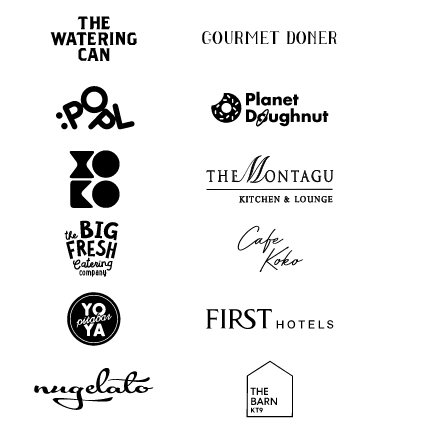
se décomposer, nos gobelets en carton sont fabriqués à partir de
ressources renouvelables et peuvent être recyclés ou compostés
(surtout les options biodégradables !). Ils constituent une étape
fantastique vers la réduction des déchets plastiques, à condition
qu'ils soient jetés correctement. Alors oui, c'est un choix beaucoup
plus respectueux de la planète !
Quelle est la quantité minimale de commande pour
les gobelets en carton ?
La commande minimale pour tous nos gobelets en carton est de
seulement 1 000 pièces. Que tu sois un petit café ou que tu te
prépares à un grand événement, nous te couvrons sans avoir à
commander plus que ce dont tu as besoin.
L'utilisation de gobelets en carton pour les boissons
chaudes est-elle sans danger ?
Absolument ! Nos gobelets en carton sont spécialement conçus pour
les boissons chaudes comme le café, le thé et le chocolat chaud. Que
tu choisisses des gobelets à simple paroi ou à double paroi, ils sont
résistants à la chaleur et confortables à tenir sans se brûler les mains.
De plus, les gobelets à double paroi ont une isolation
supplémentaire, ce qui permet de garder les boissons chaudes plus