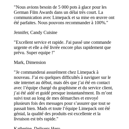
(sauf 100 ml pour les gobelets à double paroi) :
"Nous avions besoin de 5 000 pots à glace pour les
Espresso – 100 ml
German Film Awards dans un délai très court. La
communication avec Limepack et sa mise en œuvre ont
Moyen – 240 ml
été parfaites. Nous pouvons recommander à 100%."
Jennifer, Candy Cuisine
Grande – 350 ml
"Excellent service et rapide. J'ai passé une commande
Très grand – 450 ml
urgente et elle a été livrée encore plus rapidement que
prévu. Super equipe !"
Les tailles ci-dessus s'appliquent à la fois à nos gobelets en carton
standard et à nos gobelets en carton BIO. Pour nos gobelets en
Mark, Dimension
carton personnalisés express, nous proposons également des
versions de 180 et 550 ml.
"Je commanderai assurément chez Limepack à
nouveau. J’ai eu quelques difficultés à naviguer sur le
Ces gobelets en carton sont imperméables et peuvent être imprimés
site internet au début, mais dès que j’ai été en contact
en couleur. L'impression est, comme pour tous nos autres gobelets
avec l’équipe chargé du graphisme et du service client,
avec impression, 100 % inodore et sans goût. Nos gobelets en carton
j’ai été aidé et guidé presque instantanément. Ils m’ont
jetables conviennent aussi bien aux boissons froides qu'aux boissons
suivi tout au long de mes démarches et envoyé
chaudes, et peuvent même être utilisés pour servir de l'alcool,
plusieurs fois des messages pour s’assurer que tout se
comme le font beaucoup de nos clients.
passait bien. Mads et toute l’équipe Limepack ont été
génial, la qualité des produits est excellente et la
Que vous ayez besoin de gobelets en carton personnalisés pour un
livraison est très rapide."
expresso, un chocolat chaud ou pour des boissons fraîches à
emporter, vous trouverez ici ce qu'il vous faut. Nos options de taille
Katherine, Delivery Hero