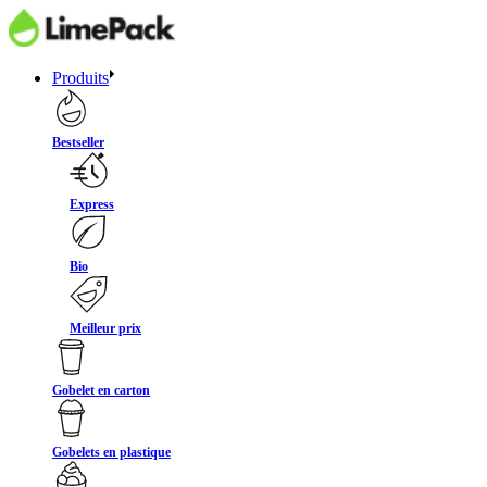
Produits
Bestseller
Express
Bio
Meilleur prix
Gobelet en carton
Gobelets en plastique