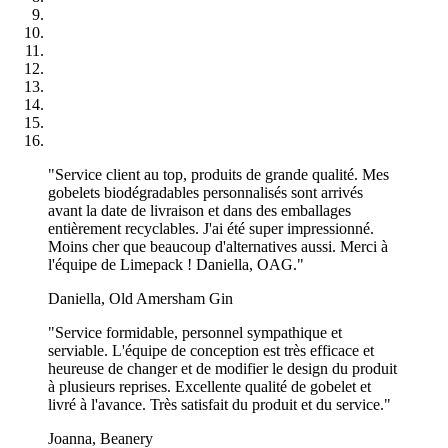
les plus basses du marché pour la commande de vos gobelets en
carton personnalisés, à partir de 1000 pièces seulement ! La quantité
minimale de 1000 pièces s'applique aussi bien aux gobelets en
carton à simple paroi qu'aux gobelets en carton à double paroi. Vous
pouvez ainsi renouveler vos designs comme bon vous semble et
peut-être même assortir les couleurs de fond de vos gobelets en
papier à la saison ou aux dernières tendances en matière de couleurs
? Seule votre créativité fixe les limites !
Contactez notre équipe Limepack dès aujourd'hui pour obtenir des
"Service client au top, produits de grande qualité. Mes
conseils et de l'aide dans la conception de vos emballages avec
gobelets biodégradables personnalisés sont arrivés
impression.
avant la date de livraison et dans des emballages
entièrement recyclables. J'ai été super impressionné.
Taille de gobelets en carton personnalisés
Moins cher que beaucoup d'alternatives aussi. Merci à
l'équipe de Limepack ! Daniella, OAG."
pour vos besoins de plats à emporter
Daniella, Old Amersham Gin
Nous proposons nos gobelets en carton personnalisés dans différents
formats, de sorte que vous êtes assuré de trouver la taille qui
"Service formidable, personnel sympathique et
convient à vos boissons froides ou chaudes. Nos gobelets en carton
serviable. L'équipe de conception est très efficace et
à simple paroi et à double paroi peuvent être utilisés dans une grande
heureuse de changer et de modifier le design du produit
variété de situations, ce qui rend particulièrement facile et pratique la
à plusieurs reprises. Excellente qualité de gobelet et
dégustation de vos boissons à emporter !
livré à l'avance. Très satisfait du produit et du service."
Nos gobelets en carton avec impression sont disponibles en 4 tailles
Joanna, Beanery