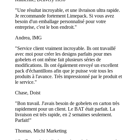
s'adaptent à toutes les occasions, garantissant que votre emballage à
emporter soit toujours du plus bel effet !
"Une résultat incroyable, et une ilvraison ultra rapide.
Je recommande fortement Limepack. Si vous avez
besoin d'un emballage personnalisé pour votre
entreprise, c'est le bon endroit."
Andrea, IMG
"Service client vraiment incroyable. Ils ont travaillé
avec moi pour créer les designs parfaits pour mes
gobelets et ont même fait plusieurs séries de
modifications. Ils ont également envoyé un excellent
pack d'échantillons afin que je puisse voir tous les
produits à l'avance. Très impressionné par le produit et
le service."
Chase, Doist
"Bon travail. J'avais besoin de gobelets en carton très
rapidement pour un client. Le BAT était parfait. La
livraison est très rapide, en 2 semaines seulement.
Trouvez les gobelets en carton
Parfait!"
personnalisés parfaits pour votre
Thomas, Michl Marketing
entreprise