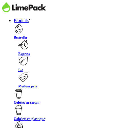
Produits
Bestseller
Express
Bio
Meilleur prix
Gobelet en carton
Gobelets en plastique