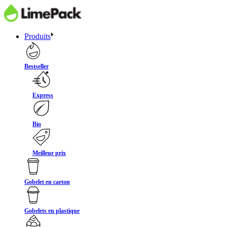
Produits
Bestseller
Express
Bio
Meilleur prix
Gobelet en carton
Gobelets en plastique