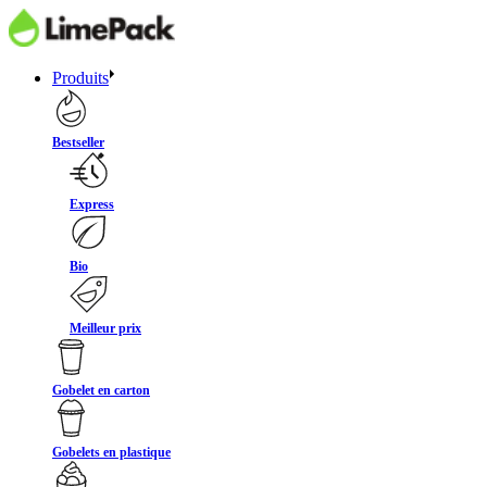
Produits
Bestseller
Express
Bio
Meilleur prix
Gobelet en carton
Gobelets en plastique