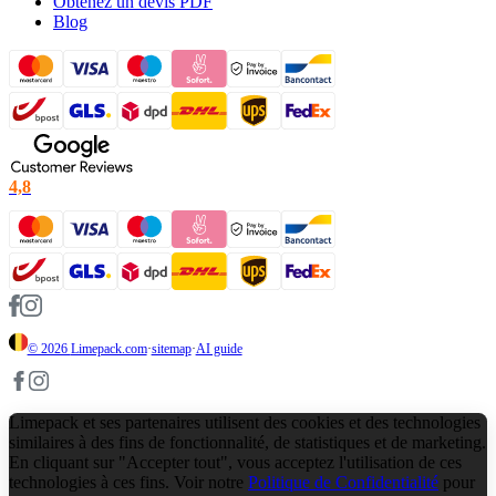
Obtenez un devis PDF
Blog
4,8
© 2026
Limepack.com
·
sitemap
·
AI guide
Limepack et ses partenaires utilisent des cookies et des technologies
similaires à des fins de fonctionnalité, de statistiques et de marketing.
En cliquant sur "Accepter tout", vous acceptez l'utilisation de ces
technologies à ces fins. Voir notre
Politique de Confidentialité
pour