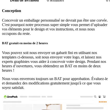
Délai de livraison
6 semaines
6 
Nos serviettes personnalisées allient parfaitement qualité premium et
prix abordable. Avec des commandes en gros à partir de
seulement
Conception
12 000 unités
, vous pouvez facilement constituer votre stock sans
dépasser votre budget. Personnalisez vos serviettes pour refléter la
Concevoir un emballage personnalisé ne devrait pas être une corvée.
personnalité de votre marque et saisissez chaque opportunité de vous
C'est pourquoi notre processus super simple vous permet d’uploader
démarquer.
vos éléments pour le design et vos instructions, et nous nous
occupons du reste.
Nous savons que le temps est crucial pour votre entreprise. C’est
pourquoi nos serviettes sont livrées rapidement – sous
6 semaines
.
BAT gratuit en moins de 2 heures
Reconstituer vos stocks n’a jamais été aussi simple, garantissant à
vos clients une expérience toujours optimale.
Vous pouvez soit nous envoyer un gabarit fini en utilisant nos
templates ci-dessous, soit nous envoyer votre logo, et laissez nos
Disponibles en plusieurs tailles et types de pliages, nos serviettes
experts graphistes vous aider à concevoir votre design. Pendant nos
personnalisées permettent une personnalisation complète avec
heures d’ouvertures, vous obtiendrez un BAT en moins de deux
jusqu’à 2 couleurs Pantone. Que vous recherchiez des designs
heures !
audacieux ou une élégance discrète, nous concevons ces serviettes
pour que votre marque reste au premier plan à chaque utilisation.
Nous vous enverrons toujours un BAT pour approbation. Évaluez-le
et demandez des modifications gratuitement jusqu'à ce que vous
Serviettes Personnalisées Élégantes et
soyez satisfait.
Écologiques
Nos serviettes personnalisées ne se contentent pas d’embellir votre
présentation de table, elles mettent également la durabilité au premier