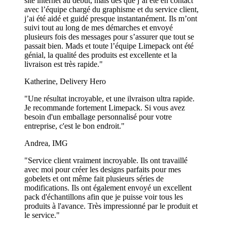
site internet au début, mais dès que j’ai été en contact
plus sombres.
avec l’équipe chargé du graphisme et du service client,
j’ai été aidé et guidé presque instantanément. Ils m’ont
Comment plier des serviettes en papier avec des
suivi tout au long de mes démarches et envoyé
couverts ?
plusieurs fois des messages pour s’assurer que tout se
passait bien. Mads et toute l’équipe Limepack ont été
génial, la qualité des produits est excellente et la
Posez la serviette à plat sur une table.
livraison est très rapide."
Pliez-la en deux pour former un rectangle.
Placez les couverts le long du bord court de la serviette.
Katherine, Delivery Hero
Roulez la serviette autour des couverts de manière serrée.
Fixez le tout avec un ruban, une ficelle ou un anneau à
"Une résultat incroyable, et une ilvraison ultra rapide.
serviette pour un look élégant.
Je recommande fortement Limepack. Si vous avez
besoin d'un emballage personnalisé pour votre
Comment sont fabriquées les serviettes en papier ?
entreprise, c'est le bon endroit."
Les serviettes en papier sont fabriquées à partir de papier tissu doux,
Andrea, IMG
généralement composé de pâte de bois. La pâte est traitée, blanchie,
puis pressée en fines feuilles, qui sont ensuite embossées pour
"Service client vraiment incroyable. Ils ont travaillé
ajouter de la texture et découpées en différentes tailles. Une
avec moi pour créer les designs parfaits pour mes
impression personnalisée permet d’ajouter des logos, des designs ou
gobelets et ont même fait plusieurs séries de
des couleurs pour les personnaliser selon les besoins des entreprises
modifications. Ils ont également envoyé un excellent
ou des événements.
pack d'échantillons afin que je puisse voir tous les
produits à l'avance. Très impressionné par le produit et
Peut-on jeter les serviettes en papier dans les toilettes
le service."
?