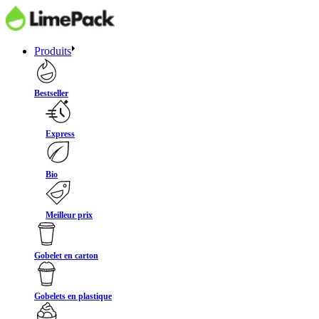
Produits
Bestseller
Express
Bio
Meilleur prix
Gobelet en carton
Gobelets en plastique