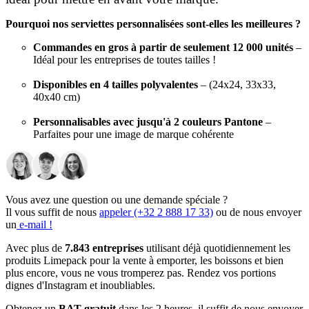
Pourquoi nos serviettes personnalisées sont-elles les meilleures ?
Commandes en gros à partir de seulement 12 000 unités
–
Idéal pour les entreprises de toutes tailles !
Disponibles en 4 tailles polyvalentes
– (24x24, 33x33,
40x40 cm)
Personnalisables avec jusqu'à 2 couleurs Pantone
–
Parfaites pour une image de marque cohérente
Livraison rapide sous 6 semaines
– Assurant un service
ponctuel
Vous avez une question ou une demande spéciale ?
Que vous dirigiez un café, une boulangerie ou une entreprise de
Il vous suffit de nous
appeler (+32 2 888 17 33)
ou de nous envoyer
traiteur, nos serviettes personnalisées vont bien au-delà de leur
un
e-mail !
fonction pratique : elles rendent votre marque inoubliable. Avec une
variété de tailles, de pliages et de couleurs, ces serviettes sont
Avec plus de
7.843 entreprises
utilisant déjà quotidiennement les
conçues pour répondre à vos besoins uniques et faire briller votre
produits Limepack pour la vente à emporter, les boissons et bien
marque à chaque utilisation.
plus encore, vous ne vous tromperez pas. Rendez vos portions
dignes d'Instagram et inoubliables.
Adoptées par des entreprises leaders dans
Obtenez un
BAT gratuit
dans les 2 heures, il suffit de nous envoyer