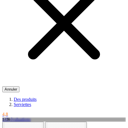
Annuler
Des produits
Serviettes
4,8
145 évaluations
1 / 36