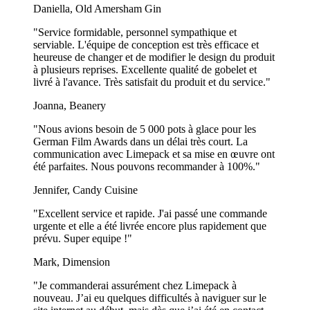
souhaitez afficher votre logo, un slogan percutant ou une illustration
Daniella, Old Amersham Gin
détaillée ? Nous avons ce qu’il vous faut. Donnez vie à votre
"Service formidable, personnel sympathique et
marque grâce à des impressions vives et professionnelles qui se
serviable. L'équipe de conception est très efficace et
démarquent.
heureuse de changer et de modifier le design du produit
Choisissez parmi une variété de couleurs de base, y compris le blanc
à plusieurs reprises. Excellente qualité de gobelet et
classique pour un look propre et sophistiqué ou le noir intense pour
livré à l'avance. Très satisfait du produit et du service."
un contraste saisissant. Grâce à l’impression flexographique, vos
Joanna, Beanery
designs resteront nets et vibrants, garantissant que vos serviettes
laissent une impression durable à chaque table.
"Nous avions besoin de 5 000 pots à glace pour les
German Film Awards dans un délai très court. La
Commencez dès aujourd’hui – Contactez-nous à
[email protected]
communication avec Limepack et sa mise en œuvre ont
pour plus d’informations ou pour demander une maquette gratuite.
été parfaites. Nous pouvons recommander à 100%."
Nous sommes là pour faire briller votre marque avec des serviettes
en papier haut de gamme.
Jennifer, Candy Cuisine
Foire Aux Questions
"Excellent service et rapide. J'ai passé une commande
urgente et elle a été livrée encore plus rapidement que
Quelles sont les options d'impression disponibles ?
prévu. Super equipe !"
Mark, Dimension
Nous utilisons l’impression flexographique pour garantir des
résultats de haute qualité. Vous pouvez choisir jusqu’à 2 couleurs
"Je commanderai assurément chez Limepack à
Pantone pour votre design, et nous proposons également des options
nouveau. J’ai eu quelques difficultés à naviguer sur le
d’impression en or et en argent pour des serviettes avec des fonds