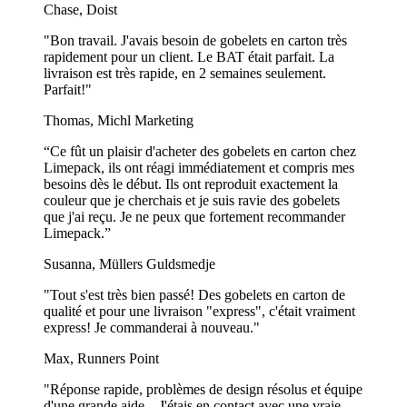
Chase, Doist
Non, les serviettes en papier ne doivent pas être jetées dans les
"Bon travail. J'avais besoin de gobelets en carton très
toilettes. Contrairement au papier toilette, elles ne se dissolvent pas
rapidement pour un client. Le BAT était parfait. La
facilement dans l’eau et peuvent provoquer des blocages dans la
livraison est très rapide, en 2 semaines seulement.
plomberie ou les systèmes d’égouts. Jetez-les plutôt dans une
Parfait!"
poubelle.
Thomas, Michl Marketing
Les serviettes en papier peuvent-elles être recyclées ?
“Ce fût un plaisir d'acheter des gobelets en carton chez
Limepack, ils ont réagi immédiatement et compris mes
Cela dépend. Les serviettes en papier propres peuvent parfois être
besoins dès le début. Ils ont reproduit exactement la
recyclées si votre centre de recyclage local les accepte. Cependant,
couleur que je cherchais et je suis ravie des gobelets
les serviettes usagées ou grasses ne sont généralement pas
que j'ai reçu. Je ne peux que fortement recommander
recyclables, car la contamination par la nourriture ou la graisse
Limepack.”
affecte le processus de recyclage. Le compostage est une meilleure
option pour les serviettes usagées.
Susanna, Müllers Guldsmedje
Les serviettes sont-elles faites de papier ?
"Tout s'est très bien passé! Des gobelets en carton de
qualité et pour une livraison "express", c'était vraiment
Oui, les serviettes sont fabriquées en papier, généralement en papier
express! Je commanderai à nouveau."
tissu léger conçu pour être absorbant et doux. Elles sont disponibles
en différents types, notamment les serviettes en papier standard, les
Max, Runners Point
options recyclées et des variantes plus luxueuses comme les
"Réponse rapide, problèmes de design résolus et équipe
serviettes en airlaid ou à base de bambou.
d'une grande aide... J'étais en contact avec une vraie