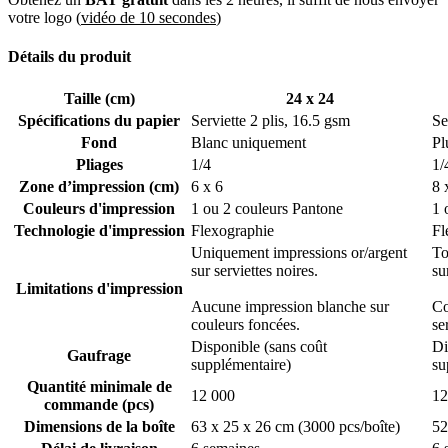
le monde entier – Rejoignez-les dès
votre logo (
vidéo de 10 secondes
)
aujourd’hui ! 🏆
Détails du produit
Nos serviettes personnalisées best-sellers sont le choix préféré de
Taille (cm)
24 x 24
plus de 1 000 entreprises satisfaites. Des cafés et boulangeries aux
Spécifications du papier
Serviette 2 plis, 16.5 gsm
Se
restaurants et services de traiteur, les marques adorent nos serviettes
Fond
Blanc uniquement
Pl
pour leur qualité premium et leurs options de personnalisation
Pliages
1/4
1/
impeccables.
Zone d’impression (cm)
6 x 6
8 
En choisissant nos serviettes personnalisées, vous misez sur une
Couleurs d'impression
1 ou 2 couleurs Pantone
1 
valeur sûre ! Nous ne faisons jamais de compromis sur la qualité, la
Technologie d'impression
Flexographie
Fl
présentation ou l’impact visuel de votre marque. Mais ne prenez pas
Uniquement impressions or/argent
To
seulement notre parole pour argent comptant – voici ce qu’un de nos
sur serviettes noires.
su
clients a déclaré :
Limitations d'impression
Aucune impression blanche sur
Co
"
La qualité de ces serviettes est imbattable, et les options de
couleurs foncées.
se
personnalisation sont fantastiques ! La livraison était ponctuelle et
le service client irréprochable. Je recommande vivement !
"
– Emily
Disponible (sans coût
Di
Gaufrage
Carter, Propriétaire de Restaurant
supplémentaire)
su
Quantité minimale de
12 000
12
Serviettes Personnalisées :
commande (pcs)
Personnalisables et Économiques
Dimensions de la boîte
63 x 25 x 26 cm (3000 pcs/boîte)
52