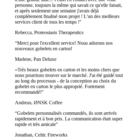
personne, toujours la même qui savait ce qu'elle faisait,
Qu’est-ce qui est le moins cher : les serviettes ou les
et après seulement une semaine j'avais déjà
essuie-tout ?
complétement finalisé mon projet ! L'un des meilleurs
services client de tous les temps !"
Les serviettes sont généralement moins chères que les essuie-tout
lorsqu’elles sont achetées en gros. Cependant, les essuie-tout sont
Rebecca, Proteostasis Therapeutics
plus grands et souvent plus absorbants, ce qui les rend plus adaptés
aux tâches de nettoyage. Les serviettes sont idéales pour les repas où
“Merci pour l'excellent service! Nous adorons nos
des options plus petites et à usage unique suffisent.
nouveaux gobelets en carton!
Montre plus...
Marlene, Pan Deluxe
«Très beaux gobelets en carton et les moins chers que
nous pourrions trouver sur le marché. J'ai été guidé tout
au long du processus - de la conception au choix du
gobelet en carton le plus approprié. Fortement
recommandé!"
Andreas, ØNSK Coffee
“Gobelets personnalisés commandés, ils sont arrivés
rapidement et à bon prix. La communication était super
rapide et très amicale"
Jonathan, Celtic Fireworks