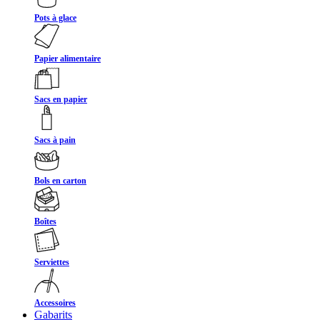
Pots à glace
Papier alimentaire
Sacs en papier
Sacs à pain
Bols en carton
Boîtes
Serviettes
Accessoires
Gabarits