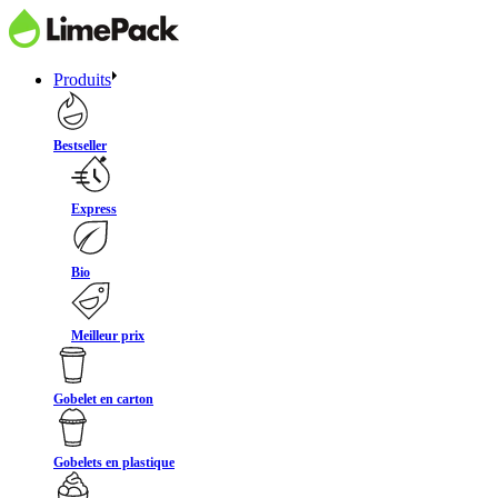
Produits
Bestseller
Express
Bio
Meilleur prix
Gobelet en carton
Gobelets en plastique