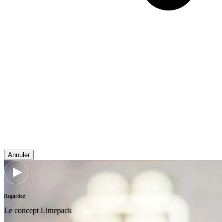
Annuler
Regardez
Le concept Limepack