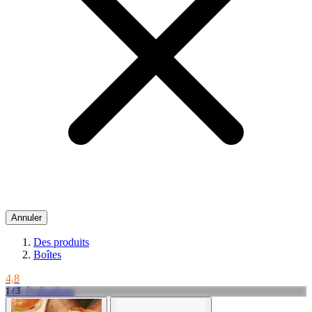
Annuler
Des produits
Boîtes
4,8
145 évaluations
1 / 3