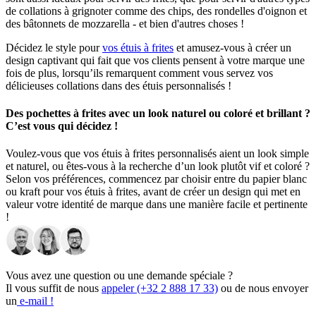
de collations à grignoter comme des chips, des rondelles d'oignon et
des bâtonnets de mozzarella - et bien d'autres choses !
Décidez le style pour
vos étuis à frites
et amusez-vous à créer un
design captivant qui fait que vos clients pensent à votre marque une
fois de plus, lorsqu’ils remarquent comment vous servez vos
délicieuses collations dans des étuis personnalisés !
Des pochettes à frites avec un look naturel ou coloré et brillant ?
C’est vous qui décidez !
Voulez-vous que vos étuis à frites personnalisés aient un look simple
et naturel, ou êtes-vous à la recherche d’un look plutôt vif et coloré ?
Selon vos préférences, commencez par choisir entre du papier blanc
ou kraft pour vos étuis à frites, avant de créer un design qui met en
valeur votre identité de marque dans une manière facile et pertinente
!
Nous produisons nos étuis à frites en carton blanc par défaut, car
cela permet de nombreuses possibilités d'impression avec des
combinaisons de couleurs illimités ! Pour cela, nous vous
Vous avez une question ou une demande spéciale ?
recommandons d'opter pour les étuis à frites blancs si vous préférez
Il vous suffit de nous
appeler (+32 2 888 17 33)
ou de nous envoyer
un look coloré et brillant. Le papier kraft est idéal si vous trouvez
un
e-mail !
qu’un look plutôt naturel convient mieux à votre marque.