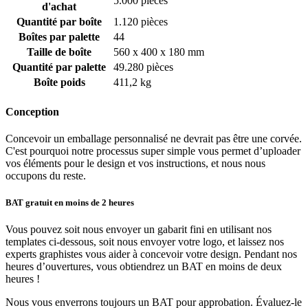
5.000 pièces
que vous recherchez
d'achat
Quantité par boîte
1.120 pièces
L’étui à frites standard est produit en des dimensions suivantes : 10,7
Boîtes par palette
44
cm de hauteur, 4,95 cm de profondeur et 8,5 cm de largeur. Pas la
Taille de boîte
560 x 400 x 180 mm
taille que vous recherchez ? Aucune raison de paniquer ! Nos étuis à
Quantité par palette
49.280 pièces
frites sont entièrement personnalisables par rapport à la taille et
Boîte poids
411,2 kg
peuvent être produits dans exactement la taille que vous trouvez
parfaite pour votre produit.
Conception
Les pochettes à frites personnalisés arrivent à plat pour économiser
de l'espace, mais ne vous inquiétez pas - ils sont rapides et faciles à
Concevoir un emballage personnalisé ne devrait pas être une corvée.
déplier. Vous avez seulement à les pousser sur le côté, pour qu’ils se
C'est pourquoi notre processus super simple vous permet d’uploader
plient complètement – alors ils sont prêts à l'emploi tout de suite !
vos éléments pour le design et vos instructions, et nous nous
occupons du reste.
Les pochettes à frites sont formés en collant les deux côtés. Il est
important de garder cela à l'esprit en faisant votre design, surtout si
BAT gratuit en moins de 2 heures
vous souhaitez que votre logo ou texte sur le côté de l’étui à frites,
car il y a un risque qu'il soit coupé au milieu. Si vous avez besoin
d'aide avec cela ou si vous avez des questions à ce sujet, veuillez
Vous pouvez soit nous envoyer un gabarit fini en utilisant nos
nous contacter à l'adresse e-mail
[email protected]
!
templates ci-dessous, soit nous envoyer votre logo, et laissez nos
experts graphistes vous aider à concevoir votre design. Pendant nos
heures d’ouvertures, vous obtiendrez un BAT en moins de deux
Étuis à frites produits en Europe
heures !
Nos étuis à frites ont une quantité minimum de commande de 5 000
Nous vous enverrons toujours un BAT pour approbation. Évaluez-le
pièces, et le délai de livraison est de 8 semaines. Nous ne