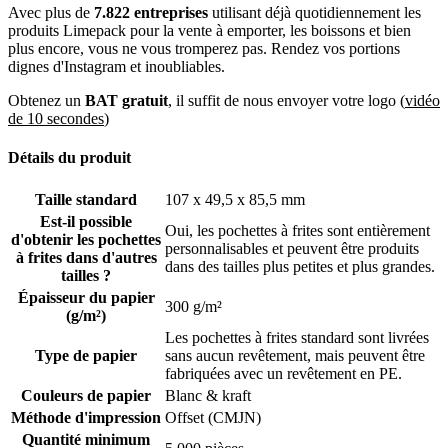
Avec plus de
7.822 entreprises
utilisant déjà quotidiennement les
Si vous voulez aller jusqu’au bout, il est également possible de faire
produits Limepack pour la vente à emporter, les boissons et bien
imprimer votre design à l'intérieur de vos étuis à frites, mais
plus encore, vous ne vous tromperez pas. Rendez vos portions
n'oubliez pas que cela entraîne un coût supplémentaire.
dignes d'Instagram et inoubliables.
Les étuis à frites sont imprimés avec des couleurs CMJN, ce qui
Obtenez un
BAT gratuit
, il suffit de nous envoyer votre logo (
vidéo
vous permet de libérer votre créativité et choisir autant de couleurs
de 10 secondes
)
que vous souhaitez pour votre design - sans frais supplémentaires !
Nos étuis à frites sont imprimés avec une impression offset, ce qui
Détails du produit
garantit une impression de haute qualité, et assure que les premiers
étuis à frites imprimés ressemblent exactement aux derniers !
Taille standard
107 x 49,5 x 85,5 mm
Étui à frites revêtus de PE pour une meilleure résistance à la
Est-il possible
Oui, les pochettes à frites sont entièrement
graisse
d'obtenir les pochettes
personnalisables et peuvent être produits
à frites dans d'autres
dans des tailles plus petites et plus grandes.
Nos
étuis à frites
recyclables sont produits sans revêtement PE, mais
tailles ?
ils sont toujours résistants à la graisse et naturellement adaptés aux
Épaisseur du papier
300 g/m²
aliments. Cependant, si vous souhaitez utiliser les étuis à frites pour
(g/m²)
des frites au fromage, ou en général pour des aliments plus gras,
Les pochettes à frites standard sont livrées
nous proposons également des étuis à frites avec un revêtement de
Type de papier
sans aucun revêtement, mais peuvent être
plastique PE. Avec un revêtement PE sur vos étuis à frites, vous
fabriquées avec un revêtement en PE.
n'aurez plus à vous soucier d’une fuite éventuelle qui pourrait gâcher
Couleurs de papier
Blanc & kraft
l'expérience de vos clients.
Méthode d'impression
Offset (CMJN)
Étuis à frites personnalisés et disponibles en exactement la taille
Quantité minimum