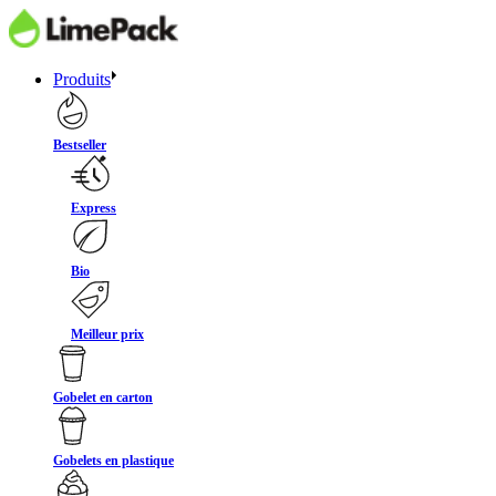
Produits
Bestseller
Express
Bio
Meilleur prix
Gobelet en carton
Gobelets en plastique