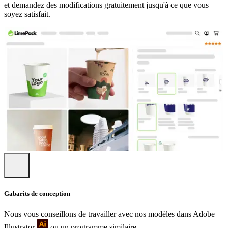
et demandez des modifications gratuitement jusqu'à ce que vous
collaborons qu'avec des fabricants en Europe, c'est pourquoi nous
soyez satisfait.
pouvons proposer des produits de haute qualité à des faibles
quantités minimums de commande. L'avantage le plus important liée
à la collaboration avec des producteurs de l’Europe est sans doute
les émissions de CO2 liées au transport diminuées grâce au transport
raccourci.
Montre plus...
Gabarits de conception
Nous vous conseillons de travailler avec nos modèles dans Adobe
Illustrator
ou un programme similaire.