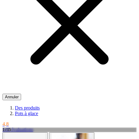
Annuler
Des produits
Pots à glace
4,8
145 évaluations
1 / 15