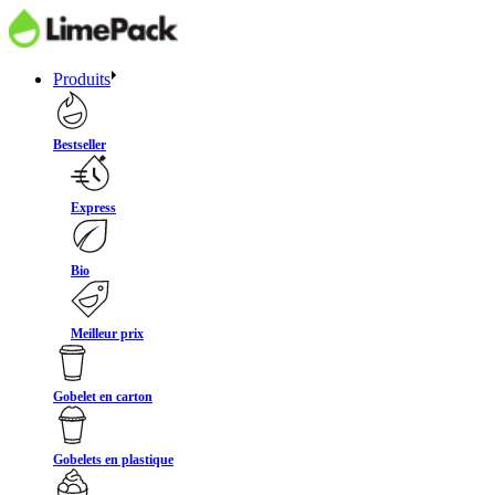
Produits
Bestseller
Express
Bio
Meilleur prix
Gobelet en carton
Gobelets en plastique