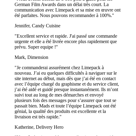
garantie de satisfaction, et notre équipe travaillera rapidement pour
German Film Awards dans un délai très court. La
résoudre le problème, que ce soit en réimprimant les pots ou en
communication avec Limepack et sa mise en œuvre ont
offrant un remboursement.
été parfaites. Nous pouvons recommander à 100%."
Montre plus...
Jennifer, Candy Cuisine
"Excellent service et rapide. J'ai passé une commande
urgente et elle a été livrée encore plus rapidement que
prévu. Super equipe !"
Mark, Dimension
"Je commanderai assurément chez Limepack à
nouveau. J’ai eu quelques difficultés à naviguer sur le
site internet au début, mais dès que j’ai été en contact
avec l’équipe chargé du graphisme et du service client,
j’ai été aidé et guidé presque instantanément. Ils m’ont
suivi tout au long de mes démarches et envoyé
plusieurs fois des messages pour s’assurer que tout se
passait bien. Mads et toute l’équipe Limepack ont été
génial, la qualité des produits est excellente et la
livraison est très rapide."
Katherine, Delivery Hero