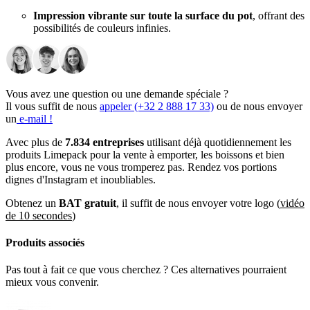
Impression vibrante sur toute la surface du pot
, offrant des
possibilités de couleurs infinies.
Revêtement plastique
pour éviter les fuites ou égouttements,
assurant que vos clients restent propres
Couvercles en dôme disponibles en 7 tailles
pour garder vos
Vous avez une question ou une demande spéciale ?
friandises fraîches et protégées.
Il vous suffit de nous
appeler (+32 2 888 17 33)
ou de nous envoyer
un
e-mail !
Nos pots à glace personnalisés en gros ne sont pas de simples
contenants, mais de véritables supports pour votre marque. Que
Avec plus de
7.834 entreprises
utilisant déjà quotidiennement les
vous serviez de la crème glacée, du gelato, du yaourt glacé ou du
produits Limepack pour la vente à emporter, les boissons et bien
sorbet, ces pots permettront à votre marque de se démarquer dans un
plus encore, vous ne vous tromperez pas. Rendez vos portions
marché concurrentiel. 🌟
dignes d'Instagram et inoubliables.
Faites des économies avec nos pots à glace
Obtenez un
BAT gratuit
, il suffit de nous envoyer votre logo (
vidéo
de 10 secondes
)
personnalisés en gros !
Produits associés
Que vous dirigiez un salon de crème glacée très fréquenté ou que
vous soyez traiteur pour un grand événement, nos pots à glace
Pas tout à fait ce que vous cherchez ? Ces alternatives pourraient
personnalisés en gros sont le choix idéal pour des besoins en
mieux vous convenir.
grandes quantités. Offrant une valeur et une qualité incomparables,
ces pots sont conçus pour maintenir la visibilité de votre marque à