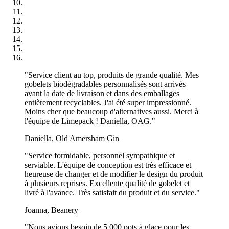
modèles ?
Oui, nous offrons la possibilité de diviser votre commande en gros
en différentes tailles ou même en designs différents, à condition que
chaque variation atteigne la quantité minimale de commande. Cela
vous permet de répondre aux différents besoins de vos clients avec
une seule commande en gros.
"Service client au top, produits de grande qualité. Mes
Comment les pots à glace en gros sont-ils emballés
gobelets biodégradables personnalisés sont arrivés
pour la livraison ?
avant la date de livraison et dans des emballages
entièrement recyclables. J'ai été super impressionné.
Nos pots à glace en gros sont soigneusement emballés pour garantir
Moins cher que beaucoup d'alternatives aussi. Merci à
qu'ils arrivent en parfait état. Ils sont généralement emballés dans des
l'équipe de Limepack ! Daniella, OAG."
boîtes robustes et empilables conçues pour éviter tout dommage
pendant le transport. Si vous avez des exigences particulières en
Daniella, Old Amersham Gin
matière d'emballage, faites-le nous savoir et nous les respecterons
dans la mesure du possible.
"Service formidable, personnel sympathique et
serviable. L'équipe de conception est très efficace et
Que se passe-t-il s'il y a un problème avec ma
heureuse de changer et de modifier le design du produit
à plusieurs reprises. Excellente qualité de gobelet et
commande à la livraison ?
livré à l'avance. Très satisfait du produit et du service."
Dans le cas rare où il y aurait un problème avec votre commande –
Joanna, Beanery
comme une erreur d'impression ou un dommage pendant
l'expédition –, contactez-nous immédiatement. Nous offrons une
"Nous avions besoin de 5 000 pots à glace pour les