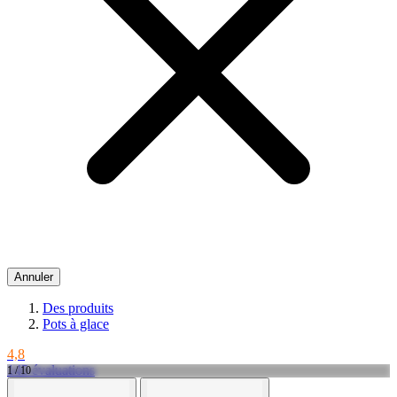
Annuler
Des produits
Pots à glace
4,8
145 évaluations
1 / 10