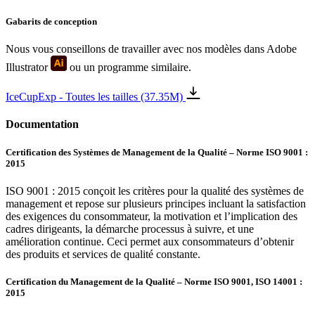
papier kraft pour faire ressortir votre logo et vos couleurs.
Gabarits de conception
Les pots conviennent-ils aux desserts glacés autres
Nous vous conseillons de travailler avec nos modèles dans Adobe
que la crème glacée ?
Illustrator
ou un programme similaire.
Absolument ! Nos pots à glace express sont parfaits pour la crème
glacée, le yaourt glacé, le gelato et même le sorbet. Ils sont fabriqués
IceCupExp - Toutes les tailles (37.35M)
en papier recouvert de PE pour garantir leur durabilité et éviter les
fuites.
Documentation
Quelle est la quantité minimale de commande pour
Certification des Systèmes de Management de la Qualité – Norme ISO 9001 :
les pots à glace express ?
2015
La quantité minimale de commande pour nos pots à glace express
ISO 9001 : 2015 conçoit les critères pour la qualité des systèmes de
est de 1 000 unités, ce qui les rend accessibles aux entreprises de
management et repose sur plusieurs principes incluant la satisfaction
toutes tailles.
des exigences du consommateur, la motivation et l’implication des
cadres dirigeants, la démarche processus à suivre, et une
Puis-je avoir un aperçu de mon design avant de
amélioration continue. Ceci permet aux consommateurs d’obtenir
des produits et services de qualité constante.
finaliser ma commande ?
Certification du Management de la Qualité – Norme ISO 9001, ISO 14001 :
Oui, nous fournissons une épreuve gratuite du design avant de
2015
finaliser votre commande. Vous pouvez demander des révisions si
nécessaire jusqu'à ce que vous soyez 100 % satisfait du design.