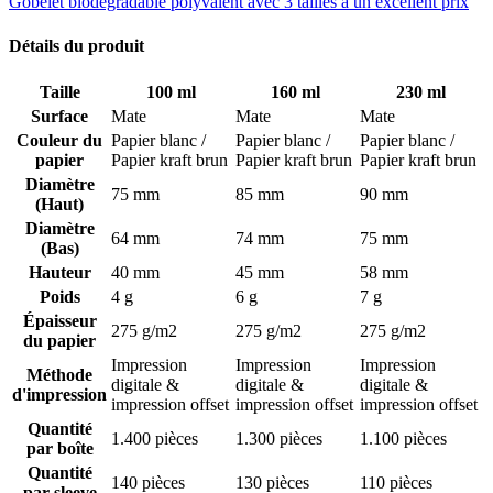
Gobelet biodégradable polyvalent avec 3 tailles à un excellent prix
Avec une livraison en seulement 10 à 14 jours et une impression en
quadrichromie, nos pots à glace personnalisés express sont parfaits
Détails du produit
pour les entreprises qui ne peuvent se permettre d'attendre pour faire
impression.
Taille
100 ml
160 ml
230 ml
Surface
Mate
Mate
Mate
Ces pots, utilisés par plus de 700 grandes marques, offrent à la fois
qualité et rapidité sans compromis.
Couleur du
Papier blanc /
Papier blanc /
Papier blanc /
papier
Papier kraft brun
Papier kraft brun
Papier kraft brun
Pourquoi nos pots à glace express
Diamètre
75 mm
85 mm
90 mm
(Haut)
personnalisés sont-ils le choix idéal pour
Diamètre
votre marque ?
64 mm
74 mm
75 mm
(Bas)
Hauteur
40 mm
45 mm
58 mm
Si votre entreprise appartient à l'une de ces catégories, alors
Poids
4 g
6 g
7 g
félicitations, vous pouvez arrêter vos recherches et commander ce
Épaisseur
produit dès maintenant.
275 g/m2
275 g/m2
275 g/m2
du papier
Impression
Impression
Impression
Entreprises de vente à emporter et de livraison :
Si vous
Méthode
digitale &
digitale &
digitale &
recherchez une solution d'emballage aussi rapide que votre
d'impression
impression offset
impression offset
impression offset
entreprise, nos pots express sont faits pour vous.
Quantité
1.400 pièces
1.300 pièces
1.100 pièces
Petites et moyennes entreprises :
Grâce à notre faible
par boîte
quantité minimale de commande, vous pouvez obtenir des
Quantité
140 pièces
130 pièces
110 pièces
pots personnalisés sans devoir commander une trop grande
par sleeve