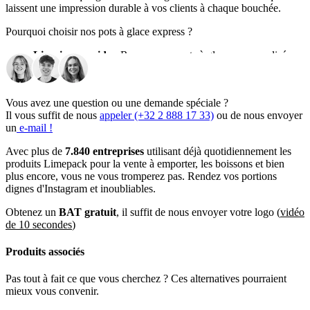
laissent une impression durable à vos clients à chaque bouchée.
Pourquoi choisir nos pots à glace express ?
Livraison rapide :
Recevez vos pots à glace personnalisés en
seulement 10 à 14 jours, pour ne jamais manquer
d'emballages de marque, même en cas de demande urgente !
Vous avez une question ou une demande spéciale ?
Trois tailles pratiques :
Disponibles en 100 ml, 160 ml et
Il vous suffit de nous
appeler (+32 2 888 17 33)
ou de nous envoyer
230 ml pour répondre à divers besoins de service. Que vous
un
e-mail !
proposiez de petits échantillons ou des portions complètes,
nous avons la taille qu'il vous faut.
Avec plus de
7.840 entreprises
utilisant déjà quotidiennement les
produits Limepack pour la vente à emporter, les boissons et bien
Design personnalisable :
Ajoutez votre marque unique sur
plus encore, vous ne vous tromperez pas. Rendez vos portions
l'ensemble du pot. Choisissez entre un fond blanc élégant ou
dignes d'Instagram et inoubliables.
un fond rustique en papier kraft pour faire ressortir votre logo
et vos couleurs.
Obtenez un
BAT gratuit
, il suffit de nous envoyer votre logo (
vidéo
de 10 secondes
)
Durable et étanche :
Fabriqués avec du papier enduit de
plastique, ces pots sont conçus pour accueillir des friandises
Produits associés
glacées sans compromettre la qualité. Parfaits pour la crème
glacée, le yaourt glacé, et bien plus encore.
Pas tout à fait ce que vous cherchez ? Ces alternatives pourraient
mieux vous convenir.
Faible quantité minimale de commande :
À partir de
seulement 1 000 unités, notre faible quantité minimale de