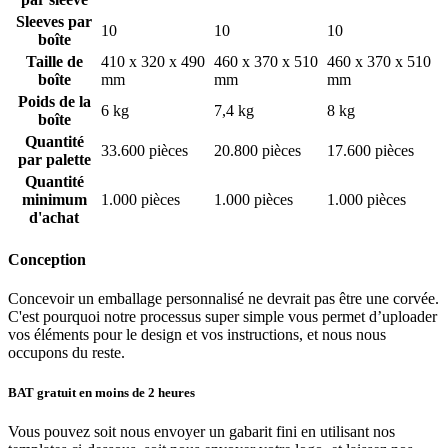
quantité ou dépasser votre budget.
Sleeves par
10
10
10
boîte
Magasins de crème glacée et cafés :
Parfaits pour servir de
Taille de
410 x 320 x 490
460 x 370 x 510
460 x 370 x 510
la crème glacée, du yaourt glacé ou même de petites portions
boîte
mm
mm
mm
de dessert, ces pots sont polyvalents et élégants pour tout
commerce de friandises glacées.
Poids de la
6 kg
7,4 kg
8 kg
boîte
Choisissez Limepack pour des
pots à glace personnalisés
de haute
Quantité
33.600 pièces
20.800 pièces
17.600 pièces
qualité qui non seulement valorisent vos produits, mais augmentent
par palette
également la visibilité de votre marque et offrent une expérience
Quantité
client exceptionnelle.
minimum
1.000 pièces
1.000 pièces
1.000 pièces
d'achat
Des pots à glace personnalisés flexibles et
abordables pour toutes les entreprises
Conception
Concevoir un emballage personnalisé ne devrait pas être une corvée.
Que vous souhaitiez commander une petite quantité de pots ou que
C'est pourquoi notre processus super simple vous permet d’uploader
vous vous prépariez à un événement de plus grande envergure, nous
vos éléments pour le design et vos instructions, et nous nous
avons ce qu'il vous faut. Avec une quantité minimale de commande
occupons du reste.
de seulement 1 000 unités, nos pots à glace express sont accessibles
aux entreprises de toutes tailles. Faites briller votre marque avec nos
emballages personnalisables de haute qualité !
BAT gratuit en moins de 2 heures
Vous avez des questions ? N'hésitez pas à nous contacter à
Vous pouvez soit nous envoyer un gabarit fini en utilisant nos
l'adresse
[email protected]
– nous serons ravis de vous aider ! En