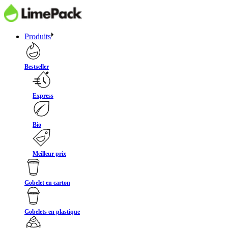
Produits
Bestseller
Express
Bio
Meilleur prix
Gobelet en carton
Gobelets en plastique