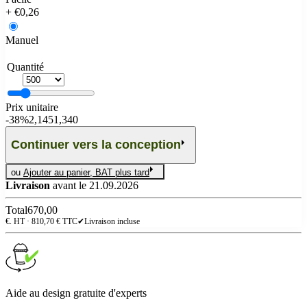
+ €0,26
Manuel
Quantité
Prix unitaire
-
38%
2,145
1,340
Continuer vers la conception
ou
Ajouter au panier, BAT plus tard
Livraison
avant le 21.09.2026
Total
670,00
€. HT ·
810,70
€ TTC
✔
Livraison incluse
Aide au design gratuite d'experts