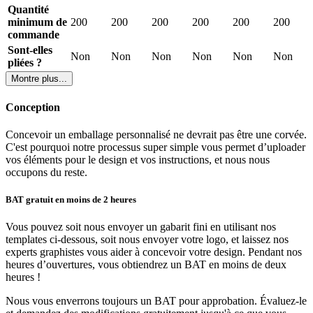
Quantité
Nos
boîtes à popcorn
sont livrées à plat afin de gagner de l’espace
minimum de
200
200
200
200
200
200
pour la livraison. De ce fait, vous devez plier les boîtes à popcorn
commande
vous-même avant de les utiliser. Nous proposons les boîtes à
popcorn sous deux formats différents : pliage manuel ou pliage
Sont-elles
Non
Non
Non
Non
Non
Non
facile.
pliées ?
Montre plus...
Le pliage manuel signifie que les boîtes à plat ont 4 languettes que
vous devez plier et assemblé afin de former le fond de la boîte. Le
Conception
pliage facile veut dire que le fond est déjà pré-collé et formé, et que
vous avez juste à simplement pousser le fond pour qu’il se forme.
Concevoir un emballage personnalisé ne devrait pas être une corvée.
C'est pourquoi notre processus super simple vous permet d’uploader
Des boîtes à popcorn imprimées dans toutes les couleurs que
vos éléments pour le design et vos instructions, et nous nous
vous souhaitez
occupons du reste.
Nous pouvons entièrement imprimer les quatre surfaces des boîtes.
BAT gratuit en moins de 2 heures
Nous imprimons avec le code couleur Pantone, ce qui veut dire que
vous pouvez utiliser autant de couleurs que vous souhaitez pour le
Vous pouvez soit nous envoyer un gabarit fini en utilisant nos
design, sans coût supplémentaire. Notre équipe de design est à votre
templates ci-dessous, soit nous envoyer votre logo, et laissez nos
service gratuitement pour vous aider à réaliser le design de vos
experts graphistes vous aider à concevoir votre design. Pendant nos
emballages personnalisés.
heures d’ouvertures, vous obtiendrez un BAT en moins de deux
heures !
Montre plus...
Nous vous enverrons toujours un BAT pour approbation. Évaluez-le