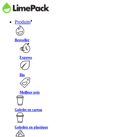
Produits
Bestseller
Express
Bio
Meilleur prix
Gobelet en carton
Gobelets en plastique