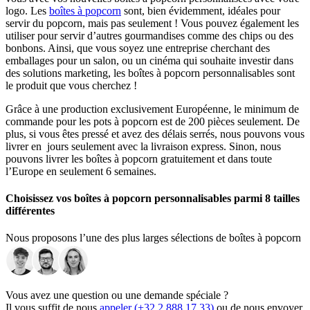
logo. Les
boîtes à popcorn
sont, bien évidemment, idéales pour
servir du popcorn, mais pas seulement ! Vous pouvez également les
utiliser pour servir d’autres gourmandises comme des chips ou des
bonbons. Ainsi, que vous soyez une entreprise cherchant des
emballages pour un salon, ou un cinéma qui souhaite investir dans
des solutions marketing, les boîtes à popcorn personnalisables sont
le produit que vous cherchez !
Grâce à une production exclusivement Européenne, le minimum de
commande pour les pots à popcorn est de 200 pièces seulement. De
plus, si vous êtes pressé et avez des délais serrés, nous pouvons vous
livrer en jours seulement avec la livraison express. Sinon, nous
pouvons livrer les boîtes à popcorn gratuitement et dans toute
l’Europe en seulement 6 semaines.
Choisissez vos boîtes à popcorn personnalisables parmi 8 tailles
différentes
Nous proposons l’une des plus larges sélections de boîtes à popcorn
personnalisées, vous offrant de multiples opportunités et répondant à
tous vos besoins. Les boîtes à popcorn sont disponibles dans les
tailles suivantes :
Vous avez une question ou une demande spéciale ?
0,5 L (17 oz)
Il vous suffit de nous
appeler (+32 2 888 17 33)
ou de nous envoyer