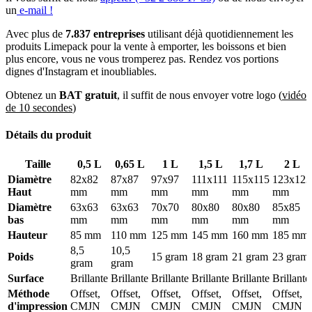
0,65 L (22 oz)
un
e-mail !
1 L (34 oz)
1,5 L (51 oz)
Avec plus de
7.837 entreprises
utilisant déjà quotidiennement les
1,7 L (61 oz)
produits Limepack pour la vente à emporter, les boissons et bien
2 L (68 oz)
plus encore, vous ne vous tromperez pas. Rendez vos portions
2,5 L (85 oz)
dignes d'Instagram et inoubliables.
3 L (102 oz)
Obtenez un
BAT gratuit
, il suffit de nous envoyer votre logo (
vidéo
Si vous avez besoin de plus d’informations concernant les
de 10 secondes
)
dimensions des différentes boîtes, vous pouvez cliquer sur l’ongle «
Détails du produit » juste au-dessus.
Détails du produit
Des boîtes à popcorn pour quelle utilisation ?
Taille
0,5 L
0,65 L
1 L
1,5 L
1,7 L
2 L
Diamètre
82x82
87x87
97x97
111x111
115x115
123x123
Cette large sélection de pots vous offre la possibilité de trouver la
Haut
mm
mm
mm
mm
mm
mm
boîte la mieux adaptée à vos besoins. Les petites tailles sont
principalement utilisées pour des événements ou par des entreprises
Diamètre
63x63
63x63
70x70
80x80
80x80
85x85
allant à des salons, mais peuvent également être utiliser par des clubs
bas
mm
mm
mm
mm
mm
mm
de sport pendant une compétition pour vendre des snacks au public.
Hauteur
85 mm
110 mm
125 mm
145 mm
160 mm
185 mm
Les tailles plus larges sont principalement utilisées dans des lieux
8,5
10,5
liés au divertissement comme les cinémas, les théâtres, les zoos ou
Poids
15 gram
18 gram
21 gram
23 gram
gram
gram
les foires.
Surface
Brillante
Brillante
Brillante
Brillante
Brillante
Brillante
Méthode
Offset,
Offset,
Offset,
Offset,
Offset,
Offset,
Obtenez des boîtes à popcorn faciles à plier
d'impression
CMJN
CMJN
CMJN
CMJN
CMJN
CMJN