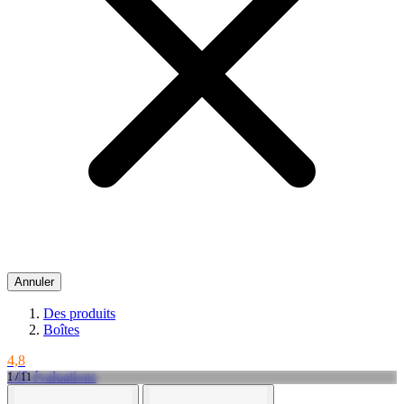
Annuler
Des produits
Boîtes
4,8
145 évaluations
1 / 11