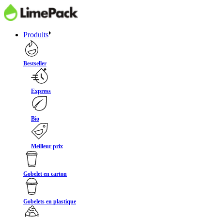
Produits
Bestseller
Express
Bio
Meilleur prix
Gobelet en carton
Gobelets en plastique