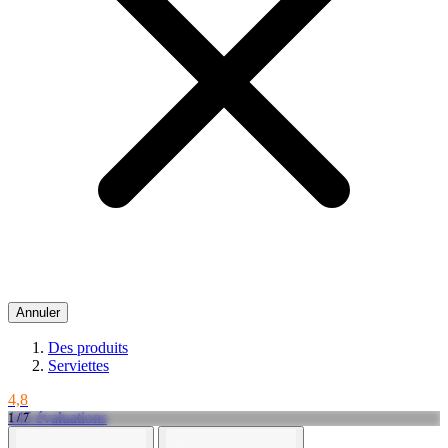
Annuler
Des produits
Serviettes
4,8
145 évaluations
1 / 7