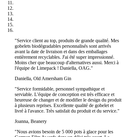
Oui, l’impression CMJN est disponible en option. Vous pouvez
choisir une impression simple en 1 couleur ou opter pour le CMJN
si votre design contient plusieurs couleurs, des illustrations ou un
branding plus détaillé.
Comment commencer le design de mes sacs à
"Service client au top, produits de grande qualité. Mes
emporter personnalisés ?
gobelets biodégradables personnalisés sont arrivés
avant la date de livraison et dans des emballages
entièrement recyclables. J'ai été super impressionné.
Il vous suffit de télécharger votre logo ou votre fichier graphique sur
Moins cher que beaucoup d'alternatives aussi. Merci à
notre site, et nous vous enverrons un aperçu graphique pour
l'équipe de Limepack ! Daniella, OAG."
validation. Notre équipe s’assure que votre design est prêt avant de
lancer la production.
Daniella, Old Amersham Gin
Quelle est la différence entre les sacs avec et sans
"Service formidable, personnel sympathique et
poignées ?
serviable. L'équipe de conception est très efficace et
heureuse de changer et de modifier le design du produit
Les sacs sans poignées sont compacts et parfaits pour les
à plusieurs reprises. Excellente qualité de gobelet et
commandes rapides à emporter, tandis que les sacs avec poignées
livré à l'avance. Très satisfait du produit et du service."
offrent plus de confort pour transporter des commandes plus lourdes
ou plus volumineuses sur de plus longues distances.
Joanna, Beanery
"Nous avions besoin de 5 000 pots à glace pour les
Quelle est la différence entre les sacs en papier à fond