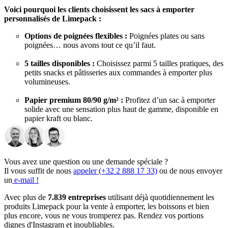
Voici pourquoi les clients choisissent les sacs à emporter
personnalisés de Limepack :
Options de poignées flexibles :
Poignées plates ou sans
poignées… nous avons tout ce qu’il faut.
5 tailles disponibles :
Choisissez parmi 5 tailles pratiques, des
petits snacks et pâtisseries aux commandes à emporter plus
volumineuses.
Papier premium 80/90 g/m² :
Profitez d’un sac à emporter
solide avec une sensation plus haut de gamme, disponible en
papier kraft ou blanc.
Impression professionnelle :
Impression en 1 couleur ou en
CMJN sur une face ou sur les deux faces.
Vous avez une question ou une demande spéciale ?
Livraison adaptée à votre planning :
Livraison express
Il vous suffit de nous
appeler (+32 2 888 17 33)
ou de nous envoyer
disponible pour vos sacs en papier.
un
e-mail !
Que vous teniez un café, une boulangerie, un restaurant, un food
Avec plus de
7.839 entreprises
utilisant déjà quotidiennement les
truck ou un commerce de vente à emporter, ces sacs facilitent le
produits Limepack pour la vente à emporter, les boissons et bien
transport des commandes tout en gardant votre marque visible. Tous
plus encore, vous ne vous tromperez pas. Rendez vos portions
nos
sacs en papier avec logo
sont bien plus que de simples
dignes d'Instagram et inoubliables.
emballages. Ce sont les partenaires discrets de votre marque,