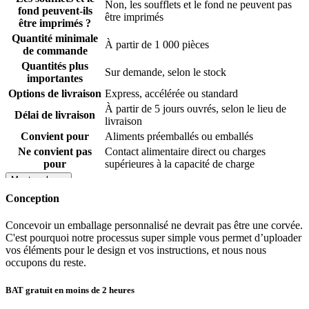
Non, les soufflets et le fond ne peuvent pas
colorée. Vous pouvez aussi choisir d’imprimer une seule face ou les
fond peuvent-ils
être imprimés
deux faces du sac.
être imprimés ?
Quantité minimale
Un logo simple en 1 couleur est idéal si vous recherchez un sac en
À partir de 1 000 pièces
de commande
papier clair, économique et adapté à un usage quotidien.
Quantités plus
L’impression CMJN est plus adaptée si votre design contient
Sur demande, selon le stock
importantes
plusieurs couleurs, des illustrations ou une identité visuelle plus
détaillée.
Options de livraison
Express, accélérée ou standard
À partir de 5 jours ouvrés, selon le lieu de
Délai de livraison
Un sac solide de 80/90 g/m² pour une
livraison
Convient pour
Aliments préemballés ou emballés
sensation plus premium
Ne convient pas
Contact alimentaire direct ou charges
pour
supérieures à la capacité de charge
Pour un sac à emporter, le papier 80/90 g/m² est un excellent choix
Montre plus...
de matériau. Il donne au sac une sensation plus solide en main, aide
à transporter les commandes alimentaires avec plus de confiance et
Conception
donne à votre emballage un rendu moins basique.
Concevoir un emballage personnalisé ne devrait pas être une corvée.
Cette qualité supplémentaire compte lorsque votre sac fait partie de
C'est pourquoi notre processus super simple vous permet d’uploader
l’expérience client. Qu’il soit utilisé pour la livraison de repas, les
vos éléments pour le design et vos instructions, et nous nous
plats à emporter, les produits de boulangerie ou les commandes
occupons du reste.
mixtes, un sac en papier plus résistant renforce l’image de fiabilité de
votre marque dès la remise de la commande.
BAT gratuit en moins de 2 heures