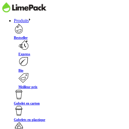
Produits
Bestseller
Express
Bio
Meilleur prix
Gobelet en carton
Gobelets en plastique