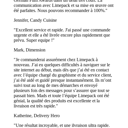
German Film Awards dans un délai très court. La
plat et les sacs en papier classiques ?
communication avec Limepack et sa mise en œuvre ont
été parfaites. Nous pouvons recommander à 100%."
Les sacs en papier à fond plat offrent plus de stabilité que les sacs en
papier classiques, ce qui les rend adaptés aux aliments plus lourds ou
Jennifer, Candy Cuisine
à plusieurs contenants. Leur base structurée aide les sacs à tenir
facilement debout et offre un meilleur maintien aux commandes à
"Excellent service et rapide. J'ai passé une commande
emporter.
urgente et elle a été livrée encore plus rapidement que
prévu. Super equipe !"
Montre plus...
Mark, Dimension
"Je commanderai assurément chez Limepack à
nouveau. J’ai eu quelques difficultés à naviguer sur le
site internet au début, mais dès que j’ai été en contact
avec l’équipe chargé du graphisme et du service client,
j’ai été aidé et guidé presque instantanément. Ils m’ont
suivi tout au long de mes démarches et envoyé
plusieurs fois des messages pour s’assurer que tout se
passait bien. Mads et toute l’équipe Limepack ont été
génial, la qualité des produits est excellente et la
livraison est très rapide."
Katherine, Delivery Hero
"Une résultat incroyable, et une ilvraison ultra rapide.