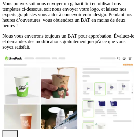
Choisissez la quantité et la vitesse de
Vous pouvez soit nous envoyer un gabarit fini en utilisant nos
livraison qui vous conviennent
templates ci-dessous, soit nous envoyer votre logo, et laissez nos
experts graphistes vous aider à concevoir votre design. Pendant nos
heures d’ouvertures, vous obtiendrez un BAT en moins de deux
Que vous ayez besoin d’une petite série ou d’une commande plus
heures !
importante, vous pouvez choisir la quantité adaptée à votre
entreprise. Commencez avec une quantité pratique pour votre
Nous vous enverrons toujours un BAT pour approbation. Évaluez-le
première commande de sacs à emporter personnalisés, ou augmentez
et demandez des modifications gratuitement jusqu'à ce que vous
le volume si vous avez régulièrement besoin de plus de sacs pour
soyez satisfait.
votre activité food-to-go.
Vous pouvez également choisir l’option de livraison qui correspond
à votre délai. Besoin de vos sacs plus rapidement ? Sélectionnez
l’une des options de production plus rapides. Vous planifiez à
l’avance et souhaitez optimiser le prix ? Choisissez une option plus
lente et plus économique.
Les sacs en papier Limepack vous offrent plus de contrôle qu’un
produit standard, tout en gardant un processus simple, du design à la
livraison.
Questions fréquentes
Quelles sont les options de matériau pour les sacs à
emporter personnalisés ?