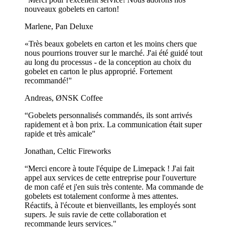
et conçus pour être utilisés à plusieurs reprises, ce qui en fait une
nouveaux gobelets en carton!
solution économique et durable pour votre entreprise.
Marlene, Pan Deluxe
Montre plus...
«Très beaux gobelets en carton et les moins chers que
nous pourrions trouver sur le marché. J'ai été guidé tout
au long du processus - de la conception au choix du
gobelet en carton le plus approprié. Fortement
recommandé!"
Andreas, ØNSK Coffee
“Gobelets personnalisés commandés, ils sont arrivés
rapidement et à bon prix. La communication était super
rapide et très amicale"
Jonathan, Celtic Fireworks
“Merci encore à toute l'équipe de Limepack ! J'ai fait
appel aux services de cette entreprise pour l'ouverture
de mon café et j'en suis très contente. Ma commande de
gobelets est totalement conforme à mes attentes.
Réactifs, à l'écoute et bienveillants, les employés sont
supers. Je suis ravie de cette collaboration et
recommande leurs services."