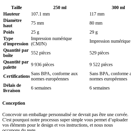
personnalisation pour nos gobelets
Taille
250 ml
300 ml
réutilisables
Hauteur
107.1 mm
117 mm
Diamètre
Nos gobelets en plastique réutilisables personnalisés sont disponibles
75 mm
80 mm
haut
en 4 tailles pratiques. Ils sont conçus pour s’adapter à différentes
Poids
25 g
29 g
boissons et occasions, répondant ainsi aux besoins des petites
Type
Impression numérique
comme des grandes entreprises.
Impression numériqu
d'impression
(CMJN)
Choisissez parmi :
Quantité par
552 pièces
529 pièces
boîte
250 ml:
Idéal pour les petites portions, telles que les
Quantité par
dégustations, cocktails ou petites boissons.
9 936 pièces
9 522 pièces
palette
Sans BPA, conforme aux
Sans BPA, conforme 
300 ml:
Une option polyvalente pour les boissons standard
Certifications
normes européennes
normes européennes
comme les sodas et les jus.
Délais de
6 semaines
6 semaines
400 ml:
Parfait pour des boissons légèrement plus grandes,
livraison
comme les limonades rafraîchissantes ou les cafés glacés.
Conception
500 ml:
Idéal pour les grandes portions, parfait pour les
événements et festivals.
Concevoir un emballage personnalisé ne devrait pas être une corvée.
C'est pourquoi notre processus super simple vous permet d’uploader
vos éléments pour le design et vos instructions, et nous nous
Grâce à notre technologie d’impression numérique avancée, nous
occupons du reste.