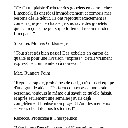
“Ce fût un plaisir d'acheter des gobelets en carton chez
Oui, nos gobelets en plastique réutilisables sont compatibles avec le
Limepack, ils ont réagi immédiatement et compris mes
lave-vaisselle. Ils sont faciles à nettoyer et peuvent être utilisés
besoins dès le début. Ils ont reproduit exactement la
plusieurs fois, tout en conservant une impression éclatante et
couleur que je cherchais et je suis ravie des gobelets
durable.
que j'ai reçu. Je ne peux que fortement recommander
Limepack.”
Les gobelets réutilisables sont-ils plus écologiques ?
Susanna, Müllers Guldsmedje
Oui, nos gobelets en plastique réutilisables sont une alternative
écologique aux plastiques à usage unique. En optant pour ces
"Tout s'est très bien passé! Des gobelets en carton de
gobelets, vous contribuez à la réduction des déchets et soutenez un
qualité et pour une livraison "express", c'était vraiment
avenir plus durable.
express! Je commanderai à nouveau."
Max, Runners Point
De quoi sont fabriqués les gobelets réutilisables ?
"Réponse rapide, problèmes de design résolus et équipe
Nos gobelets en plastique réutilisables sont fabriqués en plastique de
d'une grande aide... J'étais en contact avec une vraie
haute qualité et sans BPA, garantissant ainsi leur sécurité, leur
personne, toujours la même qui savait ce qu'elle faisait,
résistance et leur durabilité.
et après seulement une semaine j'avais déjà
complétement finalisé mon projet ! L'un des meilleurs
Peut-on réutiliser les gobelets plusieurs fois ?
services client de tous les temps !"
Oui, nos gobelets en plastique réutilisables sont conçus pour une
Rebecca, Proteostasis Therapeutics
utilisation longue durée. Ils sont résistants, lavables au lave-vaisselle
“Merci pour l'excellent service! Nous adorons nos