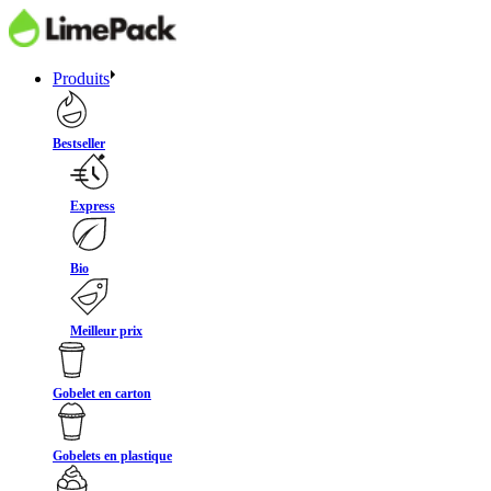
Produits
Bestseller
Express
Bio
Meilleur prix
Gobelet en carton
Gobelets en plastique