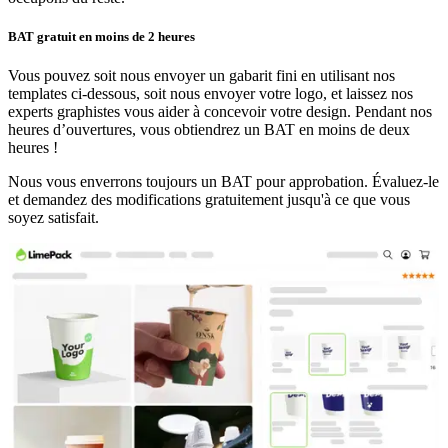
pouvons réaliser tout type de visuel, des logos percutants aux
designs les plus détaillés. Nos gobelets réutilisables offrent une
BAT gratuit en moins de 2 heures
impression en quadrichromie sur toute la surface. L’extérieur des
gobelets peut être entièrement personnalisé pour faire briller votre
marque.
Vous pouvez soit nous envoyer un gabarit fini en utilisant nos
templates ci-dessous, soit nous envoyer votre logo, et laissez nos
experts graphistes vous aider à concevoir votre design. Pendant nos
Livraison et Emballage Sans Souci pour
heures d’ouvertures, vous obtiendrez un BAT en moins de deux
Vos Gobelets en Plastique Réutilisables
heures !
Personnalisés
Nous vous enverrons toujours un BAT pour approbation. Évaluez-le
et demandez des modifications gratuitement jusqu'à ce que vous
Nos gobelets en plastique réutilisables personnalisés allient durabilité
soyez satisfait.
et élégance avec une grande simplicité. Conçus pour une utilisation
répétée, ils protègent vos boissons tout en mettant en valeur votre
marque avec style. Voici comment nous garantissons une expérience
parfaite :
Quantités flexibles
– Commandez à partir de seulement 100
unités jusqu’à plus de 10 000, en fonction des besoins de
votre entreprise, petite ou grande.
Livraison fiable
– Nous nous assurons que vos gobelets
réutilisables arrivent à temps. Nos options de livraison
flexibles s’adaptent aux délais serrés et aux événements à
venir.