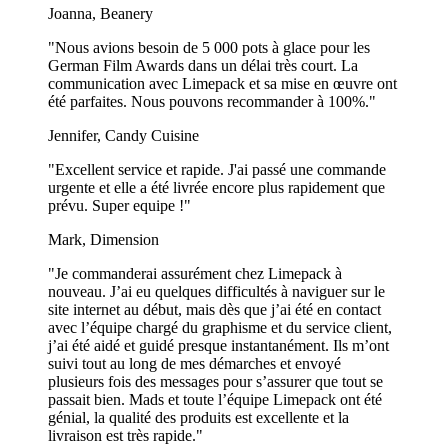
Vous préférez des gobelets jetables ? Découvrez notre sélection de
Joanna, Beanery
gobelets en plastique personnalisés, qui répondront sans aucun doute
à vos attentes.
"Nous avions besoin de 5 000 pots à glace pour les
German Film Awards dans un délai très court. La
Commencez dès aujourd’hui !
Téléchargez votre logo maintenant
communication avec Limepack et sa mise en œuvre ont
et recevez votre design gratuit en seulement 2 heures.
été parfaites. Nous pouvons recommander à 100%."
Des questions ? Contactez-nous à
[email protected]
ou appelez-nous
Jennifer, Candy Cuisine
au +32 2 888 17 33.
"Excellent service et rapide. J'ai passé une commande
urgente et elle a été livrée encore plus rapidement que
Questions Fréquemment Posées
prévu. Super equipe !"
Les gobelets en plastique réutilisables sont-ils sûrs ?
Mark, Dimension
"Je commanderai assurément chez Limepack à
Oui, nos gobelets en plastique réutilisables sont sans BPA, sûrs et
nouveau. J’ai eu quelques difficultés à naviguer sur le
certifiés pour une utilisation alimentaire. Ils sont fabriqués à partir de
site internet au début, mais dès que j’ai été en contact
matériaux de haute qualité, garantissant durabilité et sécurité pour
avec l’équipe chargé du graphisme et du service client,
tous types de boissons.
j’ai été aidé et guidé presque instantanément. Ils m’ont
suivi tout au long de mes démarches et envoyé
Peut-on utiliser les gobelets réutilisables pour des
plusieurs fois des messages pour s’assurer que tout se
boissons chaudes ?
passait bien. Mads et toute l’équipe Limepack ont été
génial, la qualité des produits est excellente et la
Nos gobelets en plastique réutilisables sont conçus pour les boissons
livraison est très rapide."
froides telles que les smoothies, les thés glacés et les bières