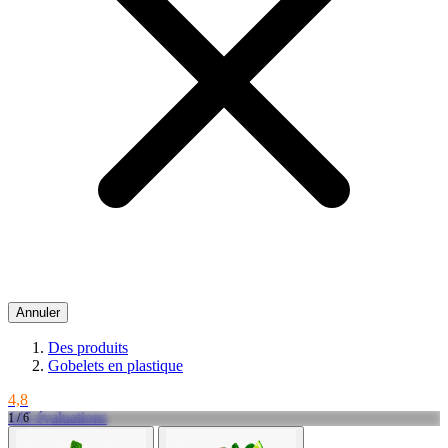
Annuler
Des produits
Gobelets en plastique
4,8
145 évaluations
1 / 6