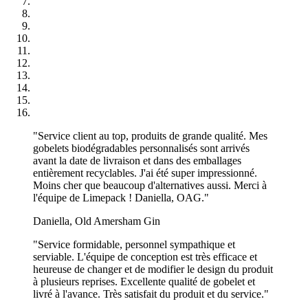
gobelets réutilisables, vous instaurez un climat de confiance et
renforcez l’image de votre marque.
Conçus pour la sécurité
– Nos gobelets réutilisables sont
sans BPA, certifiés et sûrs à utiliser. Ils sont également
robustes et faciles à nettoyer.
Gobelets en Plastique Réutilisables
Personnalisés – Le Meilleur Choix
"Service client au top, produits de grande qualité. Mes
gobelets biodégradables personnalisés sont arrivés
Écologique
avant la date de livraison et dans des emballages
entièrement recyclables. J'ai été super impressionné.
Nous proposons des quantités de commande flexibles et une
Moins cher que beaucoup d'alternatives aussi. Merci à
livraison rapide pour répondre à vos besoins. Notre technologie
l'équipe de Limepack ! Daniella, OAG."
d’impression garantit que votre logo, votre slogan ou votre design se
démarque avec une clarté optimale. Que votre visuel soit audacieux
Daniella, Old Amersham Gin
ou épuré, nos gobelets réutilisables soulignent l’engagement
écologique de votre marque.
"Service formidable, personnel sympathique et
serviable. L'équipe de conception est très efficace et
Livraison rapide en seulement 6 semaines – Ainsi, vous avez vos
heureuse de changer et de modifier le design du produit
gobelets personnalisés prêts à temps pour les cafés, événements ou
à plusieurs reprises. Excellente qualité de gobelet et
festivals, sans retard.
livré à l'avance. Très satisfait du produit et du service."