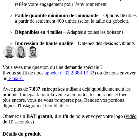
reflète votre engagement pour l’environnement.
Faible quantité minimum de commande
– Options flexibles
à partir de seulement 400 unités (selon la taille du gobelet).
Disponibles en 4 tailles
– Adaptés à toutes les boissons.
Impression de haute qualité
– Obtenez des designs vibrants
et résistants avec une grande précision.
Compatibles avec le lave-vaisselle
– Faciles à nettoyer pour
une réutilisation prolongée, garantissant une visibilité durable
Vous avez une question ou une demande spéciale ?
de votre marque.
Il vous suffit de nous
appeler (+32 2 888 17 33)
ou de nous envoyer
un
e-mail !
Nos gobelets en plastique réutilisables conviennent à de nombreuses
Avec plus de
7.837 entreprises
utilisant déjà quotidiennement les
boissons, comme les smoothies, les thés glacés et les bières
produits Limepack pour la vente à emporter, les boissons et bien
artisanales. Ils sont légers, durables et lavables au lave-vaisselle –
plus encore, vous ne vous tromperez pas. Rendez vos portions
conçus pour un usage pratique et longue durée.
dignes d'Instagram et inoubliables.
Qu’attendez-vous ?
Téléchargez votre logo dès maintenant et
Obtenez un
BAT gratuit
, il suffit de nous envoyer votre logo (
vidéo
laissez nos designers créer votre visuel en moins de 2 heures !
de 10 secondes
)
Différentes tailles et options de
Détails du produit