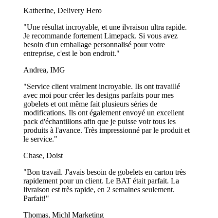
artisanales. Ils ne sont pas adaptés aux boissons chaudes. Nous vous
Katherine, Delivery Hero
recommandons donc de les utiliser uniquement pour des boissons
fraîches et rafraîchissantes.
"Une résultat incroyable, et une ilvraison ultra rapide.
Je recommande fortement Limepack. Si vous avez
besoin d'un emballage personnalisé pour votre
Puis-je personnaliser les gobelets réutilisables avec
entreprise, c'est le bon endroit."
mon logo ?
Andrea, IMG
Oui, absolument ! Nos gobelets en plastique réutilisables sont
entièrement personnalisables avec votre logo, vos couleurs de
"Service client vraiment incroyable. Ils ont travaillé
marque et vos designs uniques. Nous utilisons des techniques
avec moi pour créer les designs parfaits pour mes
d’impression de haute qualité pour garantir des résultats éclatants et
gobelets et ont même fait plusieurs séries de
durables.
modifications. Ils ont également envoyé un excellent
pack d'échantillons afin que je puisse voir tous les
Quels sont les procédés d’impression utilisés pour les
produits à l'avance. Très impressionné par le produit et
le service."
gobelets en plastique réutilisables ?
Chase, Doist
Nous utilisons des techniques avancées de sérigraphie et
d’impression numérique pour garantir des impressions nettes et
"Bon travail. J'avais besoin de gobelets en carton très
résistantes. Cela permet à votre marque de se démarquer tout en
rapidement pour un client. Le BAT était parfait. La
maintenant une excellente durabilité au fil des utilisations.
livraison est très rapide, en 2 semaines seulement.
Parfait!"
Les gobelets en plastique réutilisables sont-ils
compatibles avec le lave-vaisselle ?
Thomas, Michl Marketing