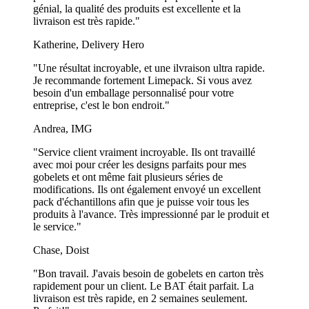
un revêtement à base d'eau au lieu d'un revêtement en plastique
génial, la qualité des produits est excellente et la
standard, ce qui les rend à la fois biodégradables et recyclables avec
livraison est très rapide."
le carton. Quant à nos gobelets en plastique, ils sont fabriqués à
Katherine, Delivery Hero
partir de 50% de plastique recyclé, ce qui signifie que beaucoup
moins de nouveau plastique est produit et introduit dans
"Une résultat incroyable, et une ilvraison ultra rapide.
l'environnement lors de leur production.
Je recommande fortement Limepack. Si vous avez
besoin d'un emballage personnalisé pour votre
Nous travaillons également exclusivement avec des fabricants en
entreprise, c'est le bon endroit."
Europe, ce qui nous permet d'être proches de nos clients, mais
surtout de minimiser nos émissions de CO2 lors du transport de nos
Andrea, IMG
produits.
"Service client vraiment incroyable. Ils ont travaillé
Gobelets jetables contre gobelets réutilisables
avec moi pour créer les designs parfaits pour mes
gobelets et ont même fait plusieurs séries de
Les gobelets réutilisables, contrairement aux gobelets jetables,
modifications. Ils ont également envoyé un excellent
nécessitent beaucoup plus d'énergie pour être produits et nettoyés
pack d'échantillons afin que je puisse voir tous les
pour être réutilisés. Une recherche menée en 1994 par le professeur
produits à l'avance. Très impressionné par le produit et
de chimie Martin B. Hocking montre précisément que pour qu'un
le service."
gobelet en plastique réutilisable soit aussi efficace qu'un gobelet en
carton jetable, il faudrait l'utiliser au moins 17 fois. Vous pouvez en
Chase, Doist
savoir plus à ce sujet dans notre article de blog
ici
.
"Bon travail. J'avais besoin de gobelets en carton très
En fin de compte, tout dépend de la façon dont les gobelets seront
rapidement pour un client. Le BAT était parfait. La
utilisés et combien de fois. Si vous prévoyez de distribuer des
livraison est très rapide, en 2 semaines seulement.
gobelets réutilisables lors d’un événement, il est très probable que la