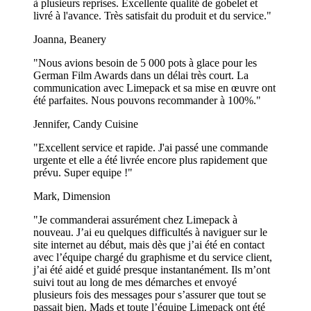
à plusieurs reprises. Excellente qualité de gobelet et
livré à l'avance. Très satisfait du produit et du service."
Nos gobelets en plastique personnalisés sont disponibles dans les
tailles suivantes :
Joanna, Beanery
Cocktail – 250 ml
"Nous avions besoin de 5 000 pots à glace pour les
German Film Awards dans un délai très court. La
Smoothielicious – 350 ml
communication avec Limepack et sa mise en œuvre ont
été parfaites. Nous pouvons recommander à 100%."
The Stadium Cup – 450 ml
Jennifer, Candy Cuisine
Jumbo – 550 ml
"Excellent service et rapide. J'ai passé une commande
Vous ne savez pas quelle taille de gobelets choisir ? Il suffit de nous
urgente et elle a été livrée encore plus rapidement que
envoyer un e-mail ou de nous appeler ! Nos experts en emballage
prévu. Super equipe !"
seront ravis de vous aider à trouver la taille parfaite qui convient à
votre produit.
Mark, Dimension
Des gobelets jetables écologiques
"Je commanderai assurément chez Limepack à
nouveau. J’ai eu quelques difficultés à naviguer sur le
Chez Limepack, nous accordons une grande importance à l’écologie
site internet au début, mais dès que j’ai été en contact
et à notre impact environnemental, que nous souhaitons réduire au
avec l’équipe chargé du graphisme et du service client,
maximum, c'est pourquoi nous proposons des options écologiques
j’ai été aidé et guidé presque instantanément. Ils m’ont
pour nos gobelets jetables. C’est la raison pour laquelle nos
gobelets
suivi tout au long de mes démarches et envoyé
en carton bio
sont en fait l'option la plus durable disponible sur le
plusieurs fois des messages pour s’assurer que tout se
marché en termes de gobelets à usage unique. Ils sont produits avec
passait bien. Mads et toute l’équipe Limepack ont été