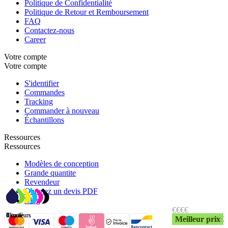
Politique de Confidentialité
Politique de Retour et Remboursement
FAQ
Contactez-nous
Career
Votre compte
Votre compte
S'identifier
Commandes
Tracking
Commander à nouveau
Échantillons
Ressources
Ressources
Modèles de conception
Grande quantite
Revendeur
Obtenez un devis PDF
Blog
€
€
€€€
€€€
Illimité
Illimité
4 couleurs
6 couleurs
Meilleur prix
Meilleur prix
€€
€€
€€
€€