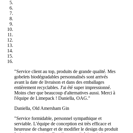
Des gobelets jetables personnalisés disponibles dans plusieurs
tailles
Nos gobelets jetables sont disponibles dans de nombreuses tailles,
vous êtes donc sûrs de pouvoir trouver le format dont vous avez
besoin ! Des petits gobelets pour les shots d’espresso aux grands
gobelets pour bubble tea ou milkshake, nous vous garantissons que
nous avons la taille parfaite que vous recherchez.
Parmi notre sélection de gobelets en carton, vous trouverez les tailles
suivantes, mais il est important de noter que les tailles disponibles
peuvent varier en fonction du type de gobelet que vous choisissez :
"Service client au top, produits de grande qualité. Mes
gobelets biodégradables personnalisés sont arrivés
The Shot – 100 ml
avant la date de livraison et dans des emballages
entièrement recyclables. J'ai été super impressionné.
Pick-Me-Up – 160 ml
Moins cher que beaucoup d'alternatives aussi. Merci à
l'équipe de Limepack ! Daniella, OAG."
Cup-of-Joe – 240 ml
Daniella, Old Amersham Gin
Mug-a-Chino – 350 ml
"Service formidable, personnel sympathique et
The Monday Killer – 450 ml
serviable. L'équipe de conception est très efficace et
heureuse de changer et de modifier le design du produit
The Really Big One – 550 ml