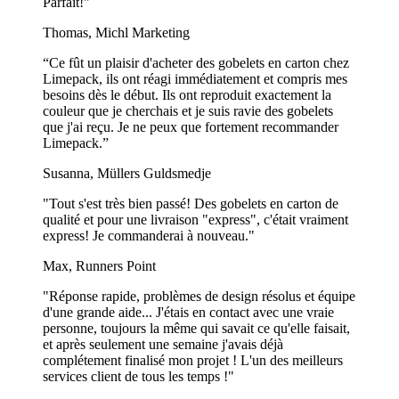
Parfait!"
majorité jette leur gobelet lorsqu'ils auront fini de le boire. En bref, si
les gobelets sont destinés à n'être utilisés qu'une fois ou quelques
Thomas, Michl Marketing
fois, les gobelets jetables sont certainement un bien meilleur choix !
“Ce fût un plaisir d'acheter des gobelets en carton chez
Les gobelets en plastique réutilisables personnalisés sont préférables
Limepack, ils ont réagi immédiatement et compris mes
dans des bureaux ou à la maison, où ils sont garantis d'être utilisés
besoins dès le début. Ils ont reproduit exactement la
de très nombreuses fois.
couleur que je cherchais et je suis ravie des gobelets
que j'ai reçu. Je ne peux que fortement recommander
Des quantités de commande à partir de 1.000 pcs.
Limepack.”
Pas besoin d’investir dans de grandes quantités de 10.000 gobelets
Susanna, Müllers Guldsmedje
ou plus pour mettre la main sur des gobelets personnalisés ! Chez
Limepack, nous avons une faible quantité minimale de commande
"Tout s'est très bien passé! Des gobelets en carton de
de seulement 1.000 pièces sur nos gobelets jetables. C'est pourquoi,
qualité et pour une livraison "express", c'était vraiment
si vous êtes une petite entreprise à la recherche d'un moyen rentable
express! Je commanderai à nouveau."
de faire connaître votre marque, nos gobelets jetables avec
impression sont la solution parfaite. Alors pourquoi attendre plus
Max, Runners Point
longtemps ? Commencez à concevoir un design dès aujourd'hui et
créez un look unique pour vos gobelets !
"Réponse rapide, problèmes de design résolus et équipe
d'une grande aide... J'étais en contact avec une vraie
Montre plus...
personne, toujours la même qui savait ce qu'elle faisait,
et après seulement une semaine j'avais déjà
complétement finalisé mon projet ! L'un des meilleurs
services client de tous les temps !"