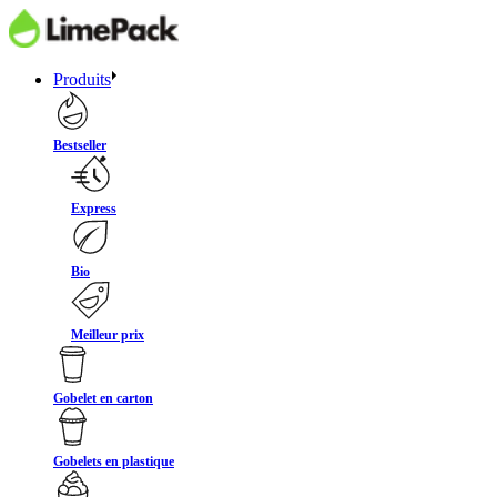
Produits
Bestseller
Express
Bio
Meilleur prix
Gobelet en carton
Gobelets en plastique