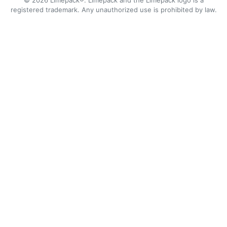
© 2026 Limepack®. Limepack and the Limepack logo is a
registered trademark. Any unauthorized use is prohibited by law.