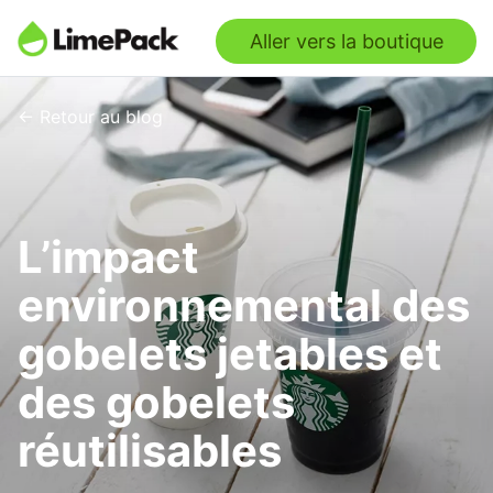
Aller vers la boutique
← Retour au blog
L’impact
environnemental des
gobelets jetables et
des gobelets
réutilisables